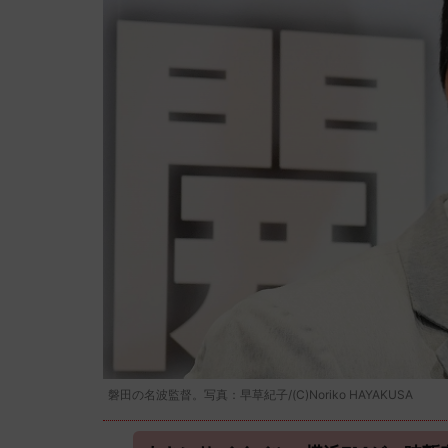
磐田の名波監督。写真：早草紀子/(C)Noriko HAYAKUSA