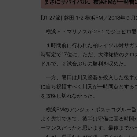
まさにサバイバル。横浜FMが一時暫
[J1 27節] 磐田 1-2 横浜FM／2018
横浜Ｆ・マリノスが２-１でジュビロ磐
１時間前に行われた柏レイソル対サガン
時暫定で17位に。ただ、大津祐樹のク
ドルで、２試合ぶりの勝利を収めた。
一方、磐田は川又堅碁を投入した後半から
に自ら祝福すべく川又が一時同点とする
を攻略し切れなかった。
横浜FMのアンジェ・ポステコグルー監
よく先制できて、後半は守備に回る時間
ーマンスだったと思います。最後までハ
ったが、選手たちが頑張ってくれた。い