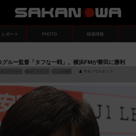
・レポート
PHOTO
移籍情報
コグルー監督「タフな一戦」。横浜FMが磐田に勝利
サカノワスタッフ
・ポステコグルー
横浜F・マリノス
ジュビロ磐田