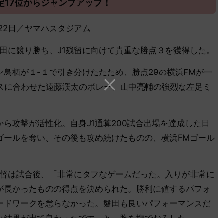
定17位からジャンプアップ！
年９月22日／ヤマハスタジアム
田に競り勝ち、J1残留に向けて貴重な勝点３を獲得した。
鳥栖が１-１で引き分けたたため、勝点29の横浜FMが一
ロスに合わせた遠藤渓太のボレー、山中亮輔の強烈な左足ミ
攻撃が活性化。自身J1通算200試合出場を達成した日
ゴールを奪い、その後も攻め続けたものの、横浜FMゴール
督は試合後、「非常にタフなゲームだった。入りが非常に
が長かったものの得点を決められた。勝利に値するパフォ
ードワークを怠らなかった。磐田も良いパフォーマンスだ
い結果が出て良かったです」と、胸を撫でおろした。