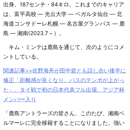
出身。187センチ・84キロ。これまでのキャリア
は、富平高校 ― 光云大学 ― ベガルタ仙台 ― 北
海道コンサドーレ札幌 ― 名古屋グランパス ― 鹿
島 ― 湘南(2023.7～）。
キム・ミンテは鹿島を通じて、次のようにコメ
ントしている。
関連記事>>佐野
海舟が田中碧とも話し合い後半に
修正「距離感が良くなり、パスのテンポが上がっ
た」、タイ戦で初の日本代表フル出場、アジア杯
メンバー入り
「鹿島アントラーズの皆さん、このたび、湘南ベ
ルマーレに完全移籍することになりました。強い