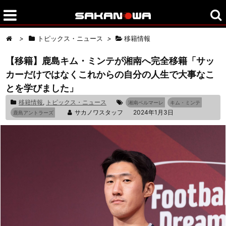
>
トピックス・ニュース
>
移籍情報
【移籍】鹿島キム・ミンテが湘南へ完全移籍「サッ
カーだけではなくこれからの自分の人生で大事なこ
とを学びました」
移籍情報
,
トピックス・ニュース
湘南ベルマーレ
キム・ミンテ
サカノワスタッフ
2024年1月3日
鹿島アントラーズ