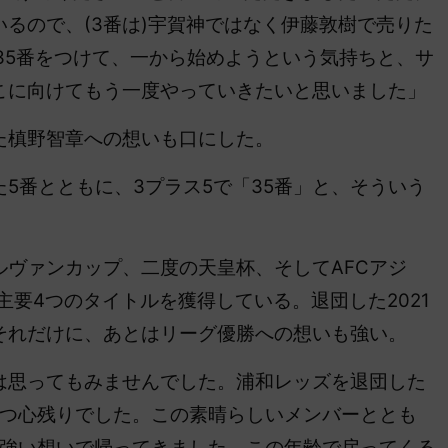
るので、(3番は)宇賀神ではなく伊藤敦樹で売りた
た35番をつけて、一から始めようという気持ちと、サ
こに向けてもう一度やっていきたいと思いました」
槙野智章への想いも口にした。
5番とともに、3プラス5で「35番」と、そういう
ヴァンカップ、二度の天皇杯、そしてAFCアジ
と主要4つのタイトルを獲得している
。退団した2021
それだけに、あとはリーグ優勝への想いも強い。
は思ってもみませんでした。浦和レッズを退団した
一つ心残りでした。この素晴らしいメンバーととも
い強い想いで帰ってきました。この年齢で戻ってくる