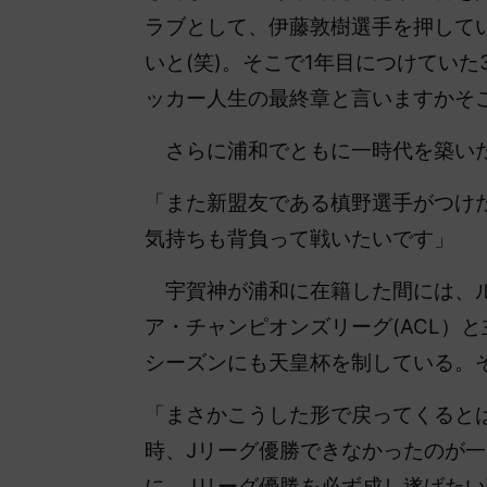
ラブとして、伊藤敦樹選手を押してい
いと(笑)。そこで1年目につけてい
ッカー人生の最終章と言いますかそ
さらに浦和でともに一時代を築いた
「また
新盟友である槙野選手がつけた
気持ちも背負って戦いたいです」
宇賀神が浦和に在籍した間には、ル
ア・チャンピオンズリーグ(ACL）
シーズンにも天皇杯を制している。
「まさかこうした形で戻ってくると
時、Jリーグ優勝できなかったのが
に、Jリーグ優勝を必ず成し遂げた