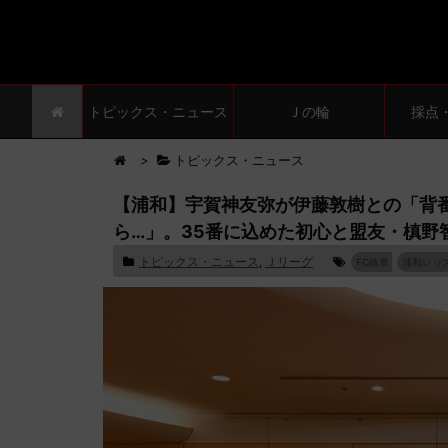
トピックス・ニュース
Ｊの輪
採点
>
トピックス・ニュース
【浦和】宇賀神友弥が伊藤敦樹との「背
ら…」。35番に込めた初心と盟友・槙野
トピックス・ニュース
,
Ｊリーグ
FC岐阜
浦和レッ