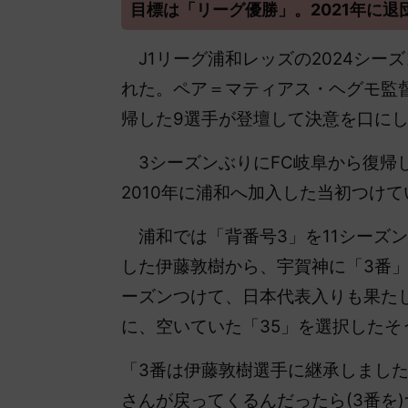
目標は「リーグ優勝」。2021年に
J1リーグ浦和レッズの2024シー
れた。ペア＝マティアス・ヘグモ監
帰した9選手が登壇して決意を口に
3シーズンぶりにFC岐阜から復帰し
2010年に浦和へ加入した当初つけて
浦和では「背番号3」を11シーズ
した伊藤敦樹から、宇賀神に「3番」
ーズンつけて、日本代表入りも果た
に、空いていた「35」を選択したそ
「3番は伊藤敦樹選手に継承しまし
さんが戻ってくるんだったら(3番を