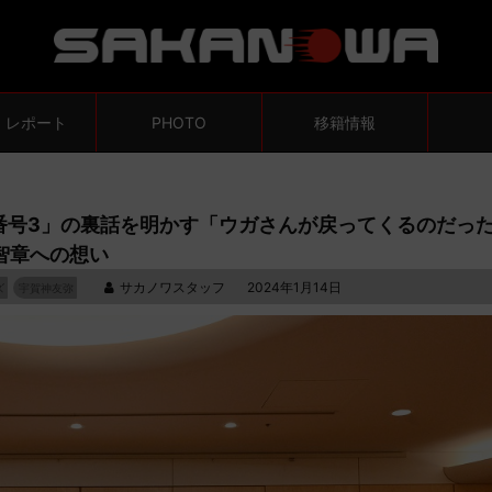
・レポート
PHOTO
移籍情報
番号3」の裏話を明かす「ウガさんが戻ってくるのだっ
智章への想い
サカノワスタッフ
2024年1月14日
ズ
宇賀神友弥