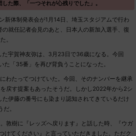
退団した際、「一つそれが心残りでした」。
ズン新体制発表会が1月14日、埼玉スタジアムで行わ
督の就任記者会見のあと、日本人の新加入選手、復
した。
た宇賀神友弥は、3月23日で36歳になる。
今回
いた
「35番」を再び背負うことになった。
ンにわたってつけていた。今回、そのナンバーを継承
を戻す提案もあったそうだ。しかし2022年から2シ
した伊藤の番号にも染まり認知されてきているだけ
うだ。
た。敦樹に『レッズへ戻ります』と話した時、『ウガ
)つけてください』と言っていただきました。ただク