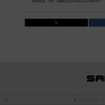
宇賀神友弥。写真：石橋俊治/(C)Toshiharu ISHIBASHI
TOP
トピックス・ニ