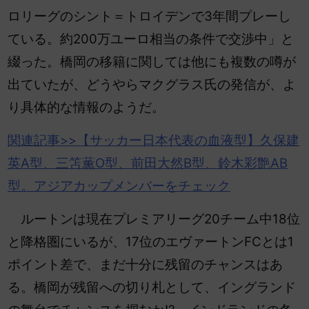
ロリーグのシント＝トロイデンで3年間プレーし
ている。約200万ユーロ相当の条件で交渉中」と
綴った。橋岡の移籍に関しては他にも複数の噂が
出ていたが、どうやらマクグラス氏の発信が、よ
り具体的な情報のようだ。
関連記事>>【サッカー
日本代表
の血液型】久保建
英A型、三笘薫O型、前田大然B型、鈴木彩艶AB
型。アジアカップメンバーをチェック
ルートンは現在プレミアリーグ20チーム中18位
と降格圏にいるが、17位のエヴァートンFCとは1
ポイント差で、まだ十分に残留のチャンスはあ
る。橋岡が残留への切り札として、イングランド