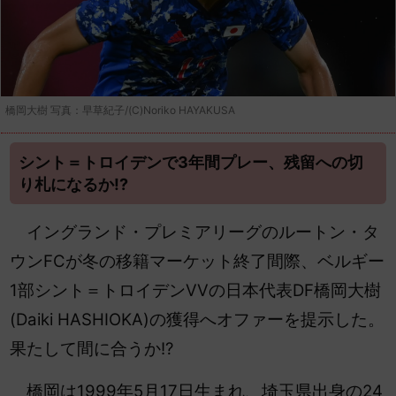
橋岡大樹 写真：早草紀子/(C)Noriko HAYAKUSA
シント＝トロイデンで3年間プレー、残留への切
り札になるか!?
イングランド・プレミアリーグのルートン・タ
ウンFCが冬の移籍マーケット終了間際、ベルギー
1部シント＝トロイデンVVの日本代表DF橋岡大樹
(Daiki HASHIOKA)の獲得へオファーを提示した。
果たして間に合うか!?
橋岡は1999年5月17日生まれ、埼玉県出身の24