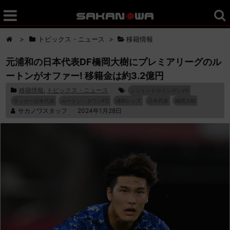
>
トピックス・ニュース
>
移籍情報
元浦和の日本代表DF橋岡大樹にプレミアリーグのル
ートンがオファー! 移籍金は約3.2億円
移籍情報
,
トピックス・ニュース
シント＝トロインデンVV
サッカー日本代表
ルートン・タウンFC
浦和レッズ
日本代表
橋岡大樹
サカノワスタッフ
2024年1月28日