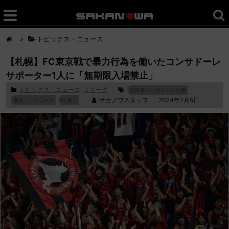
>
トピックス・ニュース
【札幌】FC東京戦で暴力行為を働いたコンサドーレ
サポーター1人に「無期限入場禁止」
トピックス・ニュース
,
Ｊリーグ
北海道コンサドーレ札幌
サカノワスタッフ
2024年7月5日
鹿島アントラーズ
FC東京