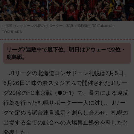
北海道コンサドーレ札幌のサポーター。写真：徳原隆元/(C)Takamoto
TOKUHARA
リーグ7連敗中で最下位、明日はアウェーで2位・
鹿島戦。
J1リーグの北海道コンサドーレ札幌は7月5日、
6月26日に味の素スタジアムで開催されたJ1リー
グ20節のFC東京戦（●0-1）で、暴力による違反
行為を行った札幌サポーター一人に対し、Jリー
グで定める試合運営規定と照らし合わせ、札幌の
出場する全ての試合への入場禁止処分を科したと
発表した。