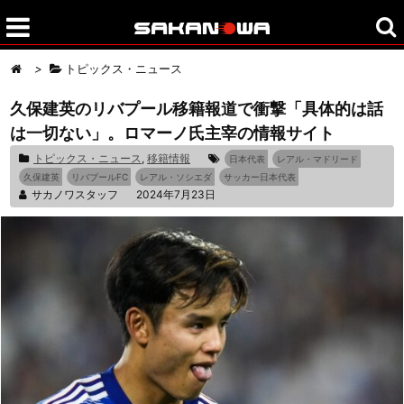
>
トピックス・ニュース
久保建英のリバプール移籍報道で衝撃「具体的は話
は一切ない」。ロマーノ氏主宰の情報サイト
トピックス・ニュース
,
移籍情報
日本代表
レアル・マドリード
久保建英
リバプールFC
レアル・ソシエダ
サッカー日本代表
サカノワスタッフ
2024年7月23日