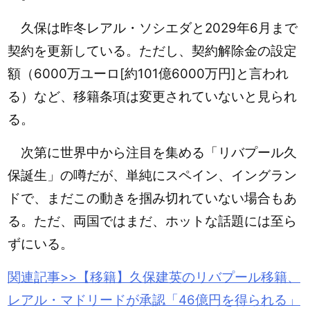
久保は昨冬レアル・ソシエダと2029年6月まで
契約を更新している。ただし、契約解除金の設定
額（6000万ユーロ[約101億6000万円]と言われ
る）など、移籍条項は変更されていないと見られ
る。
次第に世界中から注目を集める「リバプール久
保誕生」の噂だが、単純にスペイン、イングラン
ドで、まだこの動きを掴み切れていない場合もあ
る。ただ、両国ではまだ、ホットな話題には至ら
ずにいる。
関連記事>>【移籍】
久保
建英のリバプール移籍、
レアル・マドリードが承認「46億円を得られる」