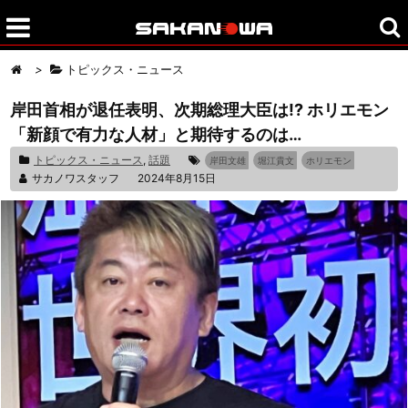
>
トピックス・ニュース
岸田首相が退任表明、次期総理大臣は!? ホリエモン
「新顔で有力な人材」と期待するのは…
トピックス・ニュース
,
話題
岸田文雄
堀江貴文
ホリエモン
サカノワスタッフ
2024年8月15日