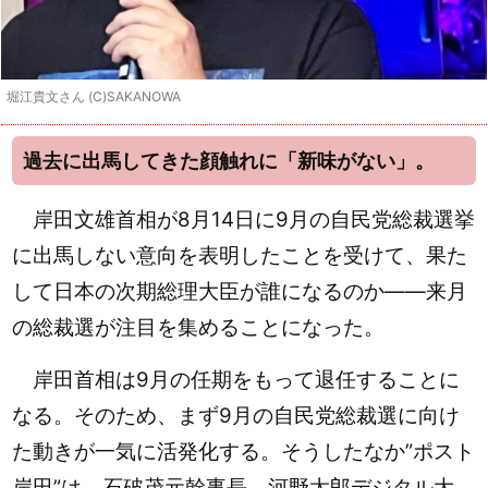
堀江貴文さん (C)SAKANOWA
過去に出馬してきた顔触れに「新味がない」。
岸田文雄首相が8月14日に9月の自民党総裁選挙
に出馬しない意向を表明したことを受けて、果た
して日本の次期総理大臣が誰になるのか――来月
の総裁選が注目を集めることになった。
岸田首相は9月の任期をもって退任することに
なる。そのため、まず9月の自民党総裁選に向け
た動きが一気に活発化する。そうしたなか”ポスト
岸田”は、石破茂元幹事長、河野太郎デジタル大