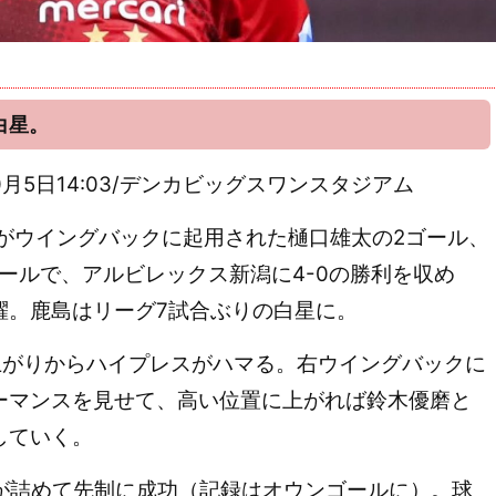
白星。
4年10月5日14:03/デンカビッグスワンスタジアム
がウイングバックに起用された樋口雄太の2ゴール、
ールで、アルビレックス新潟に4-0の勝利を収め
躍。鹿島はリーグ7試合ぶりの白星に。
ち上がりからハイプレスがハマる。右ウイングバックに
ーマンスを見せて、高い位置に上がれば鈴木優磨と
していく。
が詰めて先制に成功（記録はオウンゴールに）。球