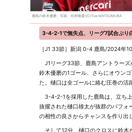
鹿島の鈴木優磨。写真：松村唯愛/(C)Yua MATSUMURA
3-4-2-1で無失点、リーグ7試合ぶり
［J1 33節］新潟 0-4 鹿島/202
J1リーグ33節、鹿島アントラーズ
鈴木優磨の1ゴール、さらにオウンゴ
た。樋口は全ゴールに絡む圧巻の活
3-4-2-1を採用した鹿島は、立
抜擢された樋口雄太が抜群のパフォ
の相性の良さからチャンスを作り出
そして12分、樋口のクロスに鈴木