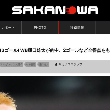
・レポート
PHOTO
移籍情報
13ゴール! WB樋口雄太が的中、2ゴールなど全得点をも
サカノワスタッフ
アルビレックス新潟
鈴木優磨
樋口雄太