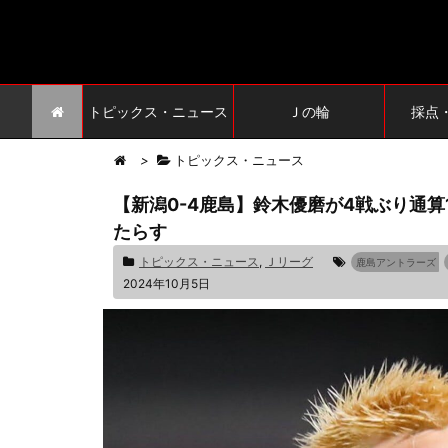
トピックス・ニュース
Ｊの輪
採点
>
トピックス・ニュース
【新潟0-4鹿島】鈴木優磨が4戦ぶり通算
たらす
トピックス・ニュース
,
Ｊリーグ
鹿島アントラーズ
2024年10月5日