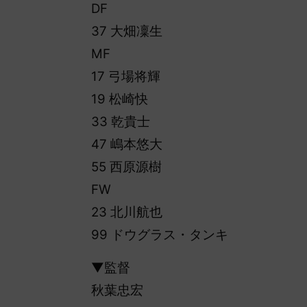
DF
37 大畑凜生
MF
17 弓場将輝
19 松崎快
33 乾貴士
47 嶋本悠大
55 西原源樹
FW
23 北川航也
99 ドウグラス・タンキ
▼監督
秋葉忠宏