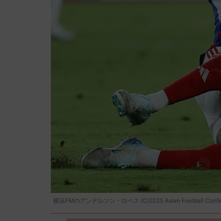
横浜FMのアンデルソン・ロペス (C)2025 Asian Football Confede