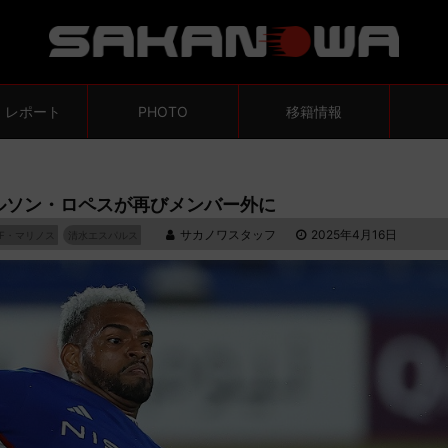
・レポート
PHOTO
移籍情報
ルソン・ロペスが再びメンバー外に
サカノワスタッフ
2025年4月16日
F・マリノス
清水エスパルス