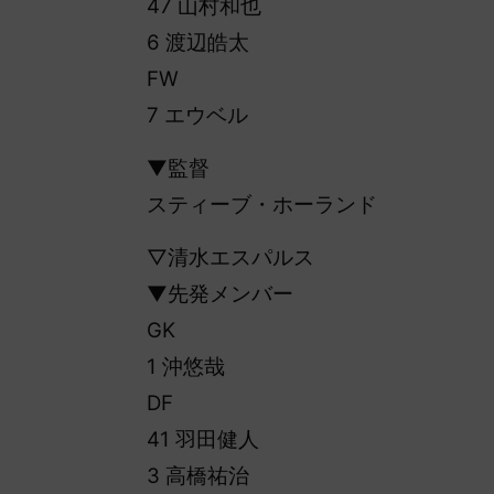
47 山村和也
6 渡辺皓太
FW
7 エウベル
▼監督
スティーブ・ホーランド
▽清水エスパルス
▼先発メンバー
GK
1 沖悠哉
DF
41 羽田健人
3 高橋祐治