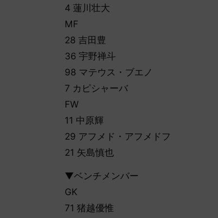
4 蓮川壮大
MF
28 吉田豊
36 宇野禅斗
98 マテウス・ブエノ
7 カピシャーバ
FW
11 中原輝
29 アフメド・アフメドフ
21 矢島慎也
▼ベンチメンバー
GK
71 猪越優惟