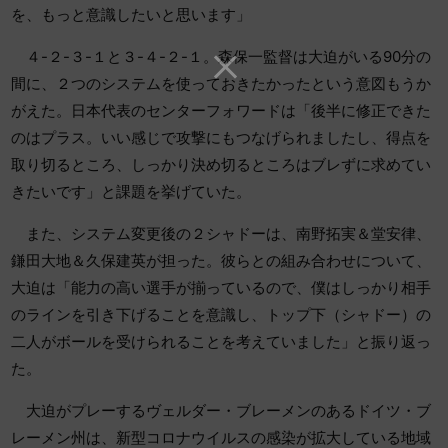
を、もっと意識したいと思います」
４-２-３-１と３-４-２-１。森保一監督は大迫がいる90分の
間に、２つのシステムを使っておきたかったという意図もうか
がえた。日本代表のセンターフォワードは「後半に修正できた
のはプラス。いい感じで攻撃にもつなげられましたし、得点を
取り切るところ、しっかり決め切るところはブレずに求めてい
きたいです」と課題を挙げていた。
また、システム変更後の２シャドーは、南野拓実＆堂安律、
鎌田大地＆久保建英が担った。彼らとの組み合わせについて、
大迫は「能力の高い選手が揃っているので、僕はしっかり相手
のラインを引き下げることを意識し、トップ下（シャドー）の
二人がボールを受けられることを考えていました」と振り返っ
た。
大迫がプレーするヴェルダー・ブレーメンのあるドイツ・ブ
レーメン州は、新型コロナウイルスの感染が拡大している地域