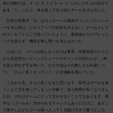
表の活動では、４-２-３-１と３-４-２-１のシステムの頂点で
ある「１」に入り、体を張って走り続けチームをけん引した。
日本の背番号「15」はカメルーンの最終ラインにプレッシャ
ーを与え続け、ビルドアップの自由を与えない。チームとして
のコンセプトとして狙っていたように、最前線からのプレッシ
ングを怠らず、機先を制し勢いを与えなかった。
とはいえ、ゴールが欲しかったのは事実。伊東純也のクロス
から決定的なヘディングシュートのチャンスが訪れたが……枠
を捉え切れず天を仰いだ。ただ大迫はその悔しさを吐露しつ
つ、「さらに良くなっていく」と好感触を掴んでいた。
「これから先、さらに良くなると思います。前半はボールを追
うことに力を使ってしまった印象で、追う時間が長くなりまし
たが、それはチームにとって欠かせないことでもあります。後
半は（ゴールを）決められるチャンスもあっただけに、あそこ
で集中しながらゴール前へ入ってくる駆け引きで勝つところ