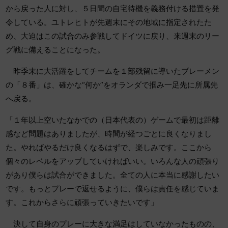
から戻った人に対し、５日間の自宅待機を義務付ける措置を発
令している。ユトレヒトが先週末にその地域に指定されたた
め、大迫はこの試合のみ参戦してドイツに戻り、来週末のリー
グ戦に備えることになった。
昨季末に大活躍をしてチームを１部残留に導いたブレーメン
の「８番」は、確かな“何か”をオランダで掴み一足先に所属先
へ戻る。
「１年以上空いたなかでの（日本代表の）ゲームで最初は距離
感など問題はありましたが、時間が経つごとに良くなりまし
た。やればやるだけ良くなるはずで、楽しみです。ここから
個々のレベルをアップしていければいい。いろんな人の頑張り
があり僕らは試合ができました。全ての人に本当に感謝したい
です。もっとプレーで返せるように、僕らは責任を感じていま
す。これからさらに頑張っていきたいです」
決して自身のプレーに大きな満足はしていなかったものの、