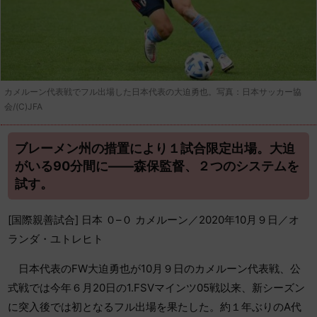
カメルーン代表戦でフル出場した日本代表の大迫勇也。写真：日本サッカー協
会/(C)JFA
ブレーメン州の措置により１試合限定出場。大迫
がいる90分間に――森保監督、２つのシステムを
試す。
[国際親善試合] 日本 ０–０ カメルーン／2020年10月９日／オ
ランダ・ユトレヒト
日本代表のFW大迫勇也が10月９日のカメルーン代表戦、公
式戦では今年６月20日の1.FSVマインツ05戦以来、新シーズン
に突入後では初となるフル出場を果たした。約１年ぶりのA代