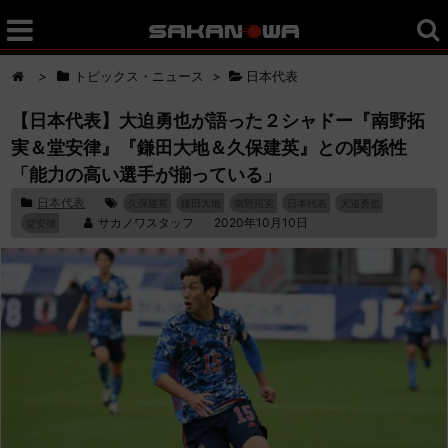
>
トピックス・ニュース
>
日本代表
【日本代表】大迫勇也が語った２シャドー『南野拓
実＆堂安律』『鎌田大地＆久保建英』との関係性
「能力の高い選手が揃っている」
日本代表
久保建英
鎌田大地
南野拓実
日本代表
大迫勇也
サカノワスタッフ
2020年10月10日
堂安律