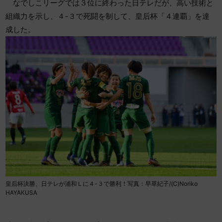
なでしこリーグでは３位に終わった日テレだが、高い技術と
組織力を示し、４-３で死闘を制して、皇后杯「４連覇」を達
成した。
皇后杯決勝、日テレが浦和Ｌに４-３で勝利！写真：早草紀子/(C)Noriko
HAYAKUSA