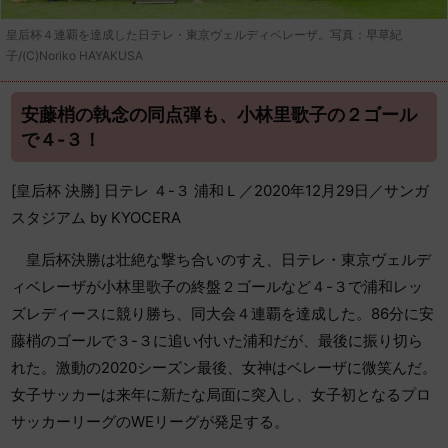
皇后杯４連覇を達成した日テレ・東京ヴェルディベレーザ。写真：早草紀
子/(C)Noriko HAYAKUSA
安藤梢の執念の同点弾も、小林里歌子の２ゴール
で４-３！
[皇后杯 決勝] 日テレ ４-３ 浦和Ｌ／2020年12月29日／サンガ
スタジアム by KYOCERA
皇后杯決勝は壮絶な撃ち合いのすえ、日テレ・東京ヴェルデ
ィベレーザが小林里歌子の終盤２ゴールなど４-３で浦和レッ
ズレディースに競り勝ち、同大会４連覇を達成した。86分に安
藤梢のゴールで３-３に追い付いた浦和だが、最後に振り切ら
れた。激動の2020シーズン最後、女神はベレーザに微笑んだ。
女子サッカーは来年に新たな局面に突入し、女子初となるプロ
サッカーリーグのWEリーグが発足する。