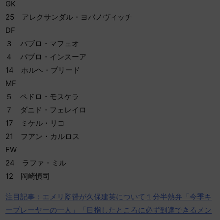
GK
25 アレクサンダル・ヨバノヴィッチ
DF
３ パブロ・マフェオ
４ パブロ・インスーア
14 ホルヘ・プリード
MF
５ ペドロ・モスケラ
７ ダニド・フェレイロ
17 ミケル・リコ
21 フアン・カルロス
FW
24 ラファ・ミル
12 岡崎慎司
注目記事：エメリ監督が久保建英について１分半熱弁「今季キ
ープレーヤーの一人」「目指したところに必ず到達できるメン