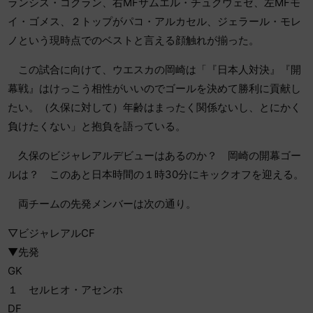
ランシス・コクラン、右MFサムエル・チュクウェゼ、左MFモ
イ・ゴメス、２トップがパコ・アルカセル、ジェラール・モレ
ノという現時点でのベストと言える顔触れが揃った。
この試合に向けて、ウエスカの岡崎は「『日本人対決』『開
幕戦』はけっこう相性がいいのでゴールを決めて勝利に貢献し
たい。（久保に対して）年齢はまったく関係ないし、とにかく
負けたくない」と抱負を語っている。
久保のビジャレアルデビューはあるのか？ 岡崎の開幕ゴー
ルは？ このあと日本時間の１時30分にキックオフを迎える。
両チームの先発メンバーは次の通り。
▽ビジャレアルCF
▼先発
GK
１ セルヒオ・アセンホ
DF