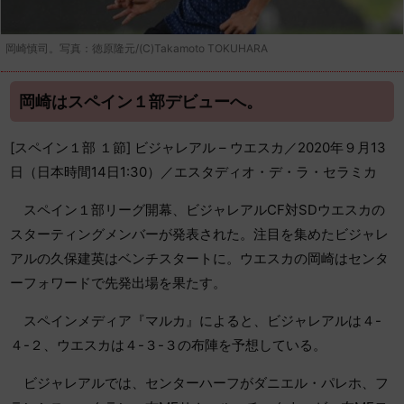
岡崎慎司。写真：徳原隆元/(C)Takamoto TOKUHARA
岡崎はスペイン１部デビューへ。
[スペイン１部 １節] ビジャレアル – ウエスカ／2020年９月13
日（日本時間14日1:30）／エスタディオ・デ・ラ・セラミカ
スペイン１部リーグ開幕、ビジャレアルCF対SDウエスカの
スターティングメンバーが発表された。注目を集めたビジャレ
アルの久保建英はベンチスタートに。ウエスカの岡崎はセンタ
ーフォワードで先発出場を果たす。
スペインメディア『マルカ』によると、ビジャレアルは４-
４-２、ウエスカは４-３-３の布陣を予想している。
ビジャレアルでは、センターハーフがダニエル・パレホ、フ