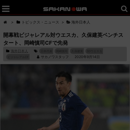
>
トピックス・ニュース
>
海外日本人
開幕戦ビジャレアル対ウエスカ、久保建英ベンチス
タート、岡崎慎司CFで先発
海外日本人
日本代表
岡崎慎司
久保建英
SDウエスカ
サカノワスタッフ
2020年9月14日
ビジャレアルCF