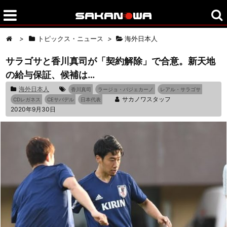
>
トピックス・ニュース
>
海外日本人
サラゴサと香川真司が「契約解除」で合意。新天地
の給与保証、候補は…
海外日本人
香川真司
ラージョ・バジェカーノ
レアル・サラゴサ
サカノワスタッフ
CDレガネス
CEサバデル
日本代表
2020年9月30日