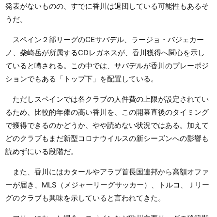
発表がないものの、すでに香川は退団している可能性もあるそ
うだ。
スペイン２部リーグのCEサバデル、ラージョ・バジェカー
ノ、柴崎岳が所属するCDレガネスが、香川獲得へ関心を示し
ていると噂される。この中では、サバデルが香川のプレーポジ
ションでもある「トップ下」を配置している。
ただしスペインでは各クラブの人件費の上限が設定されてい
るため、比較的年俸の高い香川を、この開幕直後のタイミング
で獲得できるのかどうか、やや読めない状況ではある。加えて
どのクラブもまだ新型コロナウイルスの新シーズンへの影響も
読めずにいる段階だ。
また、香川にはカタールやアラブ首長国連邦から高額オファ
ーが届き、MLS（メジャーリーグサッカー）、トルコ、Ｊリー
グのクラブも興味を示していると言われてきた。