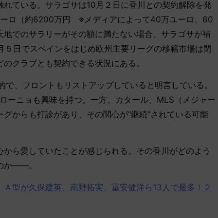
れている。サラゴサは10月２日に香川との契約解除を発
ユーロ（約6200万円 ※メディアによって40万ユーロ、60
天地でのサラリーがその額に満たない場合、サラゴサが補
0月５日でスペインをはじめ欧州主要リーグの移籍市場は閉
どのクラブとも契約できる状況にある。
的で、フロントもリストアップしていると明言している。
ローニョも興味を持つ。一方、カタール、MLS（メジャー
グからも打診があり、その関心が“継続”されている可能
から愛していたことが感じられる。その香川がどのよう
のか――。
】Ａ型が久保建英、南野拓実、冨安健洋ら13人で最多！２