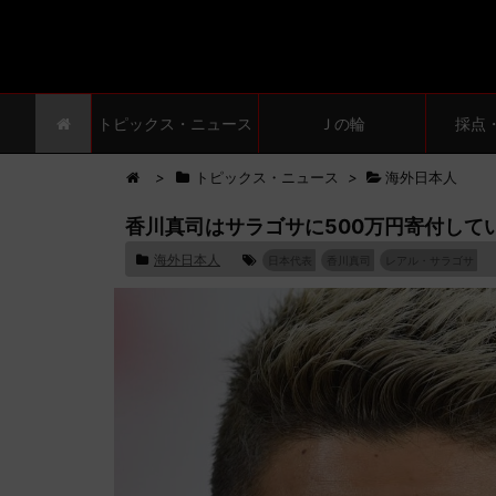
トピックス・ニュース
Ｊの輪
採点
>
トピックス・ニュース
>
海外日本人
香川真司はサラゴサに500万円寄付して
海外日本人
日本代表
香川真司
レアル・サラゴサ