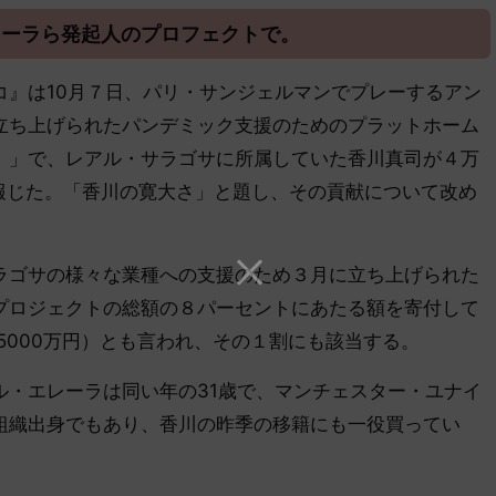
レーラら発起人のプロフェクトで。
』は10月７日、パリ・サンジェルマンでプレーするアン
立ち上げられたパンデミック支援のためのプラットホーム
ラゴサ）」で、レアル・サラゴサに所属していた香川真司が４万
報じた。「香川の寛大さ」と題し、その貢献について改め
ゴサの様々な業種への支援のため３月に立ち上げられた
プロジェクトの総額の８パーセントにあたる額を寄付して
5000万円）とも言われ、その１割にも該当する。
・エレーラは同い年の31歳で、マンチェスター・ユナイ
組織出身でもあり、香川の昨季の移籍にも一役買ってい