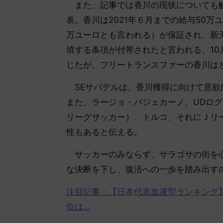
また、記事では香川の現状についても触
表。香川は2021年６月までの給与50万
万ユーロとも言われる）が保証され、新
填する条項が付帯されたと言われる。1
じたが、フリートランスファーの香川は
SEサバデルは、香川獲得に向けて意欲
また、ラージョ・バジェカーノ、UDログ
リーグサッカー）、トルコ、それにＪリー
性もあると伝える。
サッカーのみならず、サラゴサの街を心
な決断を下し、復活への一歩を踏み出す
注目記事：【日本代表血液型ランキング
位は…