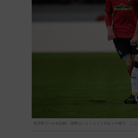
先日初ゴールを記録。浅野はシュトゥットガルトの地で、ここ