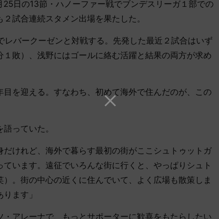
25日の13節・ハノーファー戦でブンデスリーガ１部での
も２試合連続スタメン出場を果たした。
ムでレバークーゼンと対戦する。先発した最近２試合はいず
分１敗）、浅野にはゴールに絡む活躍と結果の両方が求め
目を迎える。すなわち、初めて海外で住んだのが、この
を語っていた。
身だけれど、海外で暮らす最初の街がここシュトゥットガ
っています。遠征でいろんな街に行くと、やっぱりシュト
笑）。街の中心の近くに住んでいて、よく広場も散策しま
あります」
・アレーナで、もっとサポーターに歓喜をもたらしたい