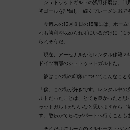
シュトゥットガルトの浅野拓磨は、11月
初ゴールを記録し、続くブレーメン戦で
今週末の12月８日の15節には、ホー
れも勝利を収められずにいるだけに（１
られそうだ。
現在、アーセナルからレンタル移籍２年
ドイツ南部のシュトゥットガルトだ。
彼はこの街の印象についてこんなこと
「僕、この街が好きです。レンタル中の
ルトだったことは、とても良かったと思
ゥットガルトがいいなと思いますから（
す。散歩がてらにデパートへ行くことも
それだけにホームのメルセデス・ベンツ