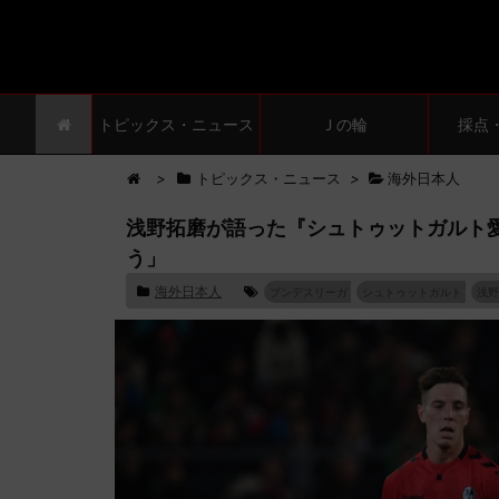
トピックス・ニュース
Ｊの輪
採点
>
トピックス・ニュース
>
海外日本人
浅野拓磨が語った『シュトゥットガルト
う」
海外日本人
ブンデスリーガ
シュトゥットガルト
浅野