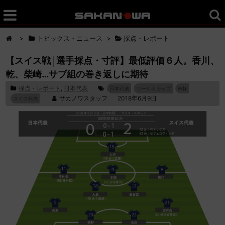
>
トピックス・ニュース
>
採点・レポート
【スイス戦│選手採点・寸評】最低評価６人。香川、
乾、柴崎…サブ組の巻き返しに期待
採点・レポート
,
日本代表
日本代表
ワールドカップ
W杯
サカノワスタッフ
2018年6月9日
スイス代表