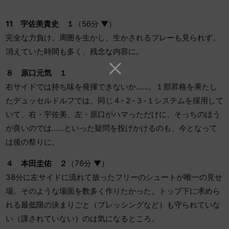
11
宇佐美貴史 １
（56分 ▼）
完全な力負け。周囲を生かし、生かされるプレーも見られず。
消えていた時間も多く、残念な内容に。
８ 原口元気 １
右サイドでは持ち味を発揮できないか……。１部昇格を果たし
たデュッセルドルフでは、同じ４-２-３-１システムを採用して
いて、右・宇佐美、左・原口がハマっただけに、そっちのほう
が良いのでは……といった疑問を投げかけるのも、今となって
は後の祭りに。
４ 本田圭佑 ２
（76分 ▼）
38分に左サイドに流れて放ったフリーのシュートが唯一の見せ
場。そのような場面を数多く作りたかった。トップ下に求めら
れる最低限の決まりごと（プレッシングなど）も守られていな
い（課されていない）のは気になるところ。