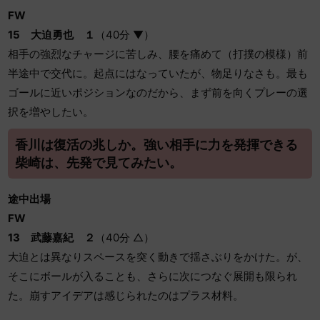
FW
15
大迫勇也 １
（40分 ▼）
相手の強烈なチャージに苦しみ、腰を痛めて（打撲の模様）前
半途中で交代に。起点にはなっていたが、物足りなさも。最も
ゴールに近いポジションなのだから、まず前を向くプレーの選
択を増やしたい。
香川は復活の兆しか。強い相手に力を発揮できる
柴崎は、先発で見てみたい。
途中出場
FW
13
武藤嘉紀 ２
（40分 △）
大迫とは異なりスペースを突く動きで揺さぶりをかけた。が、
そこにボールが入ることも、さらに次につなぐ展開も限られ
た。崩すアイデアは感じられたのはプラス材料。