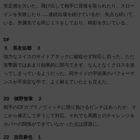
安定感を欠いた。飛び出して相手に背後を取られたり、スロー
インを失敗したり……連続出場を続けているが、失点も続いて
いる。所属先でも同じミスをしており、精彩を欠いている。
DF
５ 長友佑都 ３
強力なスイスのサイドアタックに破綻せず対応し切った。ただ
攻撃面ではあまり効果的に関与できず、なんとなくクロスを放
ってしまっているようだった。同サイドの宇佐美のパフォーマ
ンスが不安定な中で、よく耐えていたとも言えた。
20
槙野智章 ２
相手のCFガブラノヴィッチに競り負けるピンチはあったが、そ
こから修正して辛うじて対応。それでも周囲とのチャレンジ＆
カバーの関係ができていなかった点は課題に。
22
吉田麻也 １