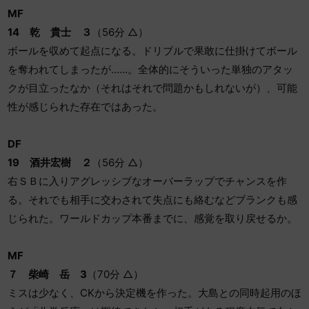
MF
14
乾 貴士 ３
（56分 △）
ボールを収めて起点になる。ドリブルで果敢に仕掛けてボール
を奪われてしまったが……。全体的にそういった単独のアタッ
クが目立ったなか（それはそれで問題かもしれないが）、可能
性が感じられた存在ではあった。
DF
19
酒井宏樹 ２
（56分 △）
右ＳＢに入りアグレッシブなオーバーラップでチャンスを作
る。それでも相手に交わされて失点にも絡むなどブランクも感
じられた。ワールドカップ本番までに、感覚を取り戻せるか。
MF
７ 柴崎 岳 3
（70分 △）
ミスは少なく、CKから決定機を作った。大島との同時起用のほ