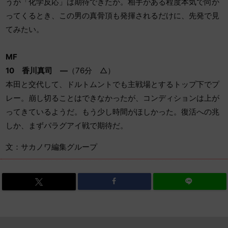
うが「化学反応」は期待できたか。相手がある程度本気で向か
ってくるとき、この男の真骨頂も発揮されるだけに、先発で見
てみたい。
MF
10
香川真司 ―
（76分 △）
本田と交代して、ドルトムントでも主戦場とするトップ下でプ
レー。崩し切ることはできなかったが、コンディションは上が
ってきているようだ。もう少し時間がほしかった。復活への兆
しか、まずパラグアイ戦で期待だ。
文：サカノワ編集グループ