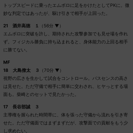
トップスピードに乗ったエムボロに足をかけたとしてPKに。微
妙な判定ではあったが、駆け引きで相手が上回った。
21
酒井高徳 １
（56分 ▼）
エムボロに突破を許し、期待された攻撃参加でも見せ場を作れ
ず。フィジカル勝負に持ち込まれると、身体能力の上回る相手
に勝てない。
MF
18 大島僚太 ３
（70分 ▼）
視野の広さを生かして試合をコントロール。パスセンスの高さ
は見せた。ただ守備で相手に簡単に交わされ、ヒヤっとする場
面も。柴崎とのセットで見たかった。
17
長谷部誠 ３
主導権を握られた時間帯に、体を張った守備から流れを引き寄
せた。ただ守備面ではまずまずだが、攻撃面での貢献をもう少
し求めたい。