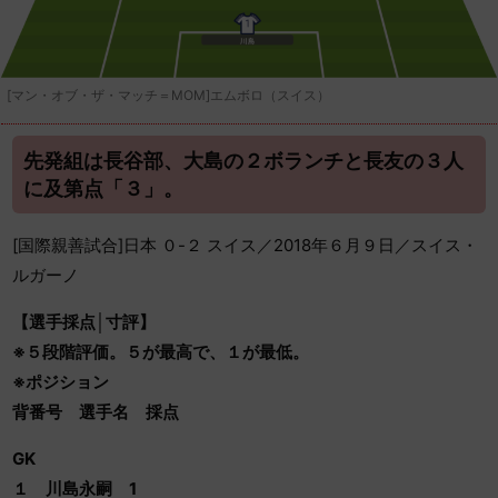
[マン・オブ・ザ・マッチ＝MOM]エムボロ（スイス）
先発組は長谷部、大島の２ボランチと長友の３人
に及第点「３」。
[国際親善試合]日本 ０-２ スイス／2018年６月９日／スイス・
ルガーノ
【選手採点│寸評】
※５段階評価。５が最高で、１が最低。
※ポジション
背番号 選手名 採点
GK
１ 川島永嗣 1