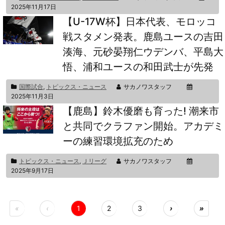
2025年11月17日
【U-17W杯】日本代表、モロッコ
戦スタメン発表。鹿島ユースの吉田
湊海、元砂晏翔仁ウデンバ、平島大
悟、浦和ユースの和田武士が先発
国際試合
,
トピックス・ニュース
サカノワスタッフ
2025年11月3日
【鹿島】鈴木優磨も育った! 潮来市
と共同でクラファン開始。アカデミ
ーの練習環境拡充のため
トピックス・ニュース
,
Ｊリーグ
サカノワスタッフ
2025年9月17日
«
‹
1
2
3
›
»