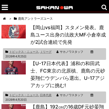
>
鹿島アントラーズユース
【岡山vs福岡】スタメン発表。鹿
島ユース出身の法政大MF小倉幸成
が2試合連続で先発
トピックス・ニュース
,
Ｊリーグ
サカノワスタッフ
2026年4月25日
【U-17日本代表】浦和の和田武
士、FC東京の北原槙、鹿島の元砂
晏翔仁ウデンバら選出。U-17アジ
アカップに挑む!
トピックス・ニュース
,
日本代表
サカノワスタッフ
2026年4月20日
【鹿島】192㎝の16歳DF元砂晏翔