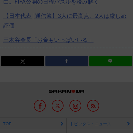
由。FIFA公開の日程パズルを読み解く
【日本代表│通信簿】3人に最高点、2人は厳しめ
評価
三木谷会長「
お金
もいっぱいいる」
TOP
トピックス・ニュース