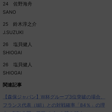
24 佐野海舟
SANO
25 鈴木淳之介
J.SUZUKI
26 塩貝健人
SHIOGAI
26 塩貝健人
SHIOGAI
関連記事
【森保ジャパン】W杯グループ3位突破の場合、
フランス代表（I組）との対戦確率「84％」の理