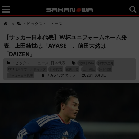
>
トピックス・ニュース
【サッカー日本代表】W杯ユニフォームネーム発
表。上田綺世は「AYASE」、前田大然は
「DAIZEN」
トピックス・ニュース
,
日本代表
北中米W杯
鈴木淳之介
FIFA北中米ワールドカップ
日本代表
前田大然
上田綺世
鈴木彩艶
サカノワスタッフ
2026年6月3日
サッカー日本代表