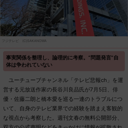
フジテレビ (C)SAKANOWA
事実関係を整理し、論理的に考察。“問題発言”自
体は争われていない
ユーチューブチャンネル「テレビ悲報ch」を運
営する元放送作家の長谷川良品氏が7月5日、俳
優・佐藤二朗と橋本愛を巡る一連のトラブルにつ
いて、自身のテレビ業界での経験を踏まえ客観的
な視点から考察した。週刊文春の無料公開部分、
双方の公式声明などをきっかけに情報が拡散され