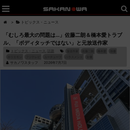
>
トピックス・ニュース
「むしろ最大の問題は…」佐藤二朗＆橋本愛トラブ
ル、「ボディタッチではない」と元放送作家
トピックス・ニュース
,
話題
放送作家
佐藤二朗
橋本愛
俳優
ホリエモン
フジテレビ
ユーチューブ
ハラスメント
女優
サカノワスタッフ
2026年7月7日