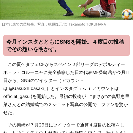
日本代表での柴崎岳。写真：徳原隆元/(C)Takamoto TOKUHARA
今月インスタとともにSNSを開始。４度目の投稿
でその想いを明かす。
この夏ヘタフェCFからスペイン２部リーグのデポルティー
ボ・ラ・コルーニャに完全移籍した日本代表MF柴崎岳が今月11
日から、SNSのツイッター（アカウント
は @GakuShibasaki_）とインスタグラム（ アカウントは
official_gaku )を開始した。最初の投稿が、”まさか”の真野恵里
菜さんとの結婚式での２ショット写真の公開で、ファンを驚か
せた。
その柴崎が７月29日にツイッターで通算４度目の投稿をし
た。おそらく多くの人が抱いていた疑問を汲んで、次のように