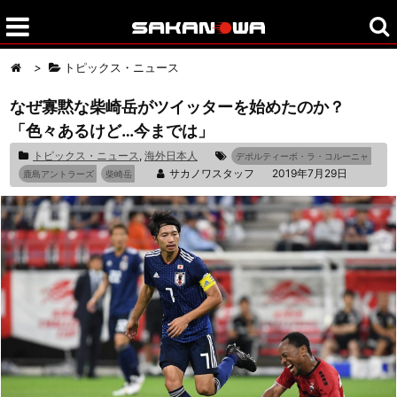
>
トピックス・ニュース
なぜ寡黙な柴崎岳がツイッターを始めたのか？
「色々あるけど…今までは」
トピックス・ニュース
,
海外日本人
デポルティーボ・ラ・コルーニャ
サカノワスタッフ
2019年7月29日
鹿島アントラーズ
柴崎岳