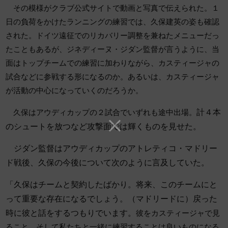
その模様がクラブ公式サイトで動画と写真で伝えられた。１
日の負荷をかけたランニングの練習では、久保建英の姿も確認
された。ドイツ遠征でのリカバリー調整を兼ねたメニューだっ
たこともあるが、ジネディーヌ・ジダン監督が言うように、当
面はトップチームでの練習に加わりながら、カスティージャの
試合などに参戦する形になるのか。あるいは、カスティージャ
が活動の中心になっていくのだろうか。
計４本
久保はアウディカップの２試合でいずれも途中出場。
のシュートを放つなど攻撃面では輝くものを見せた。
ジダン監督はアウディカップのアトレティコ・マドリー
ド戦後、久保の今後について次のように言及していた。
「久保はチームと契約したばかり。将来、このチームにと
って重要な存在になるでしょう。（マドリードに）戻った
時に彼と話をするつもりでいます。
彼をカスティージャで見
ること、そして私たちと一緒に練習することは良いものになる