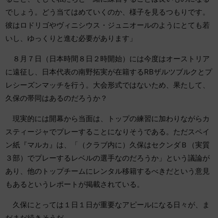
でしょう。どう当てはめていくのか、様子を見るつもりです。
彼はロドリゴやヴィニシウス・ジュニオールのようにとても若
いし、ゆっくりと進む必要があります」
８月７日（日本時間８日２時開始）には今度はオーストリア
に遠征し、日本代表の南野拓実が在籍するRBザルツブルクとプ
レシーズンマッチを行う。大会形式ではないため、果たして、
久保の帯同はあるのだろうか？
現実的には開幕から当面は、トップの練習に加わりながらカ
スティージャでプレーすることになりそうである。ただスペイ
ン紙『マルカ』は、「（クラブ内に）久保はセクンダＢ（実質
３部）でプレーするレベルの選手なのだろうか」という議論が
あり、他のトップチームにレンタル移籍するべきだという意見
もあるというレポートが掲載されている。
久保にとっては１日１日が重要なアピールになる日々が、ま
だまだ続きそうだ。