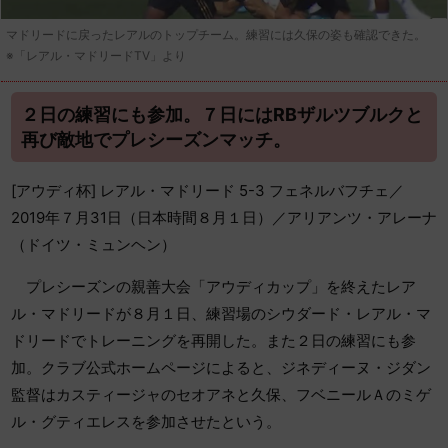
マドリードに戻ったレアルのトップチーム。練習には久保の姿も確認できた。
※「レアル・マドリードTV」より
２日の練習にも参加。７日にはRBザルツブルクと
再び敵地でプレシーズンマッチ。
[アウディ杯] レアル・マドリード 5-3 フェネルバフチェ／
2019年７月31日（日本時間８月１日）／アリアンツ・アレーナ
（ドイツ・ミュンヘン）
プレシーズンの親善大会「アウディカップ」を終えたレア
ル・マドリードが８月１日、練習場のシウダード・レアル・マ
ドリードでトレーニングを再開した。また２日の練習にも参
加。クラブ公式ホームページによると、ジネディーヌ・ジダン
監督はカスティージャのセオアネと久保、フベニールＡのミゲ
ル・グティエレスを参加させたという。