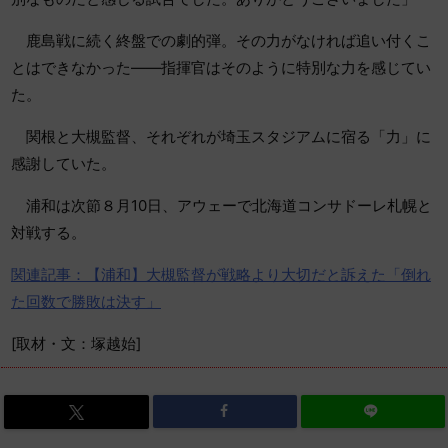
鹿島戦に続く終盤での劇的弾。その力がなければ追い付くこ
とはできなかった――指揮官はそのように特別な力を感じてい
た。
関根と大槻監督、それぞれが埼玉スタジアムに宿る「力」に
感謝していた。
浦和は次節８月10日、アウェーで北海道コンサドーレ札幌と
対戦する。
関連記事：【浦和】大槻監督が戦略より大切だと訴えた「倒れ
た回数で勝敗は決す」
[取材・文：塚越始]