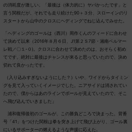
の消耗度が激しい。「最後は（体力的に）ヤバかったです」と
言う関根だが、それでも走り続けた90＋３分、スローインのリ
スタートから山中のクロスにヘディングでねじ込んでみせた。
「ヘディングのゴールは（西川）周作くんのフィードに合わせ
て決めて以来（2016年８月６日、J1第２Ｓ7節・湘南ベルマー
レ戦／〇１-０)。クロスに合わせて決めたのは、おそらく初め
てです。絶対に最後はチャンスが来ると思っていたので、決め
切れて良かったです。
（入り込みすぎないようにした？）いや、ワイドからタイミン
グを見て入っていくイメージでした。ニアサイドは消されてい
たので、僕からはあのラインでボールが見えていたので、そこ
へ飛び込んでいきました」
浦和復帰後初のゴールが、この勝負どころで決まった。背番
号「41」をつけた関根は拳を突き上げて飛び上がり、ゴール裏
にいるサポーターの燃えるような声援に応えた。