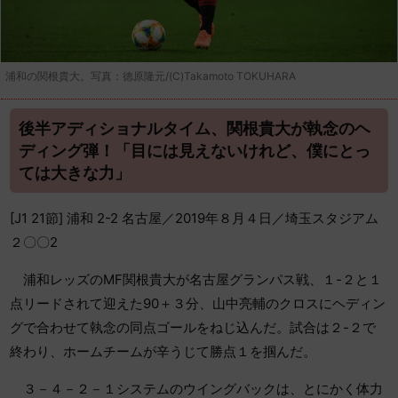
浦和の関根貴大。写真：徳原隆元/(C)Takamoto TOKUHARA
後半アディショナルタイム、関根貴大が執念のヘ
ディング弾！「目には見えないけれど、僕にとっ
ては大きな力」
[J1 21節] 浦和 2-2 名古屋／2019年８月４日／埼玉スタジアム
２〇〇2
浦和レッズのMF関根貴大が名古屋グランパス戦、１-２と１
点リードされて迎えた90＋３分、山中亮輔のクロスにヘディン
グで合わせて執念の同点ゴールをねじ込んだ。試合は２-２で
終わり、ホームチームが辛うじて勝点１を掴んだ。
３－４－２－１システムのウイングバックは、とにかく体力