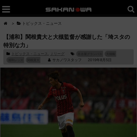
>
トピックス・ニュース
【浦和】関根貴大と大槻監督が感謝した「埼スタの
特別な力」
トピックス・ニュース
,
Ｊリーグ
名古屋グランパス
大槻毅
サカノワスタッフ
2019年8月5日
浦和レッズ
関根貴大