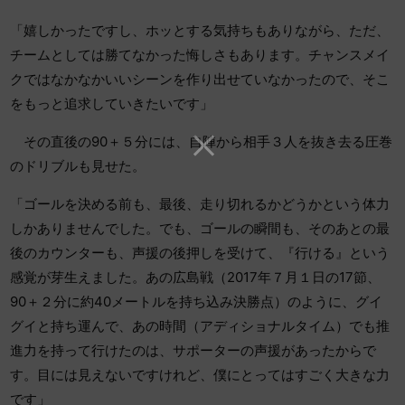
「嬉しかったですし、ホッとする気持ちもありながら、ただ、
チームとしては勝てなかった悔しさもあります。チャンスメイ
クではなかなかいいシーンを作り出せていなかったので、そこ
をもっと追求していきたいです」
その直後の90＋５分には、自陣から相手３人を抜き去る圧巻
のドリブルも見せた。
「ゴールを決める前も、最後、走り切れるかどうかという体力
しかありませんでした。でも、ゴールの瞬間も、そのあとの最
後のカウンターも、声援の後押しを受けて、『行ける』という
感覚が芽生えました。あの広島戦（2017年７月１日の17節、
90＋２分に約40メートルを持ち込み決勝点）のように、グイ
グイと持ち運んで、あの時間（アディショナルタイム）でも推
進力を持って行けたのは、サポーターの声援があったからで
す。目には見えないですけれど、僕にとってはすごく大きな力
です」