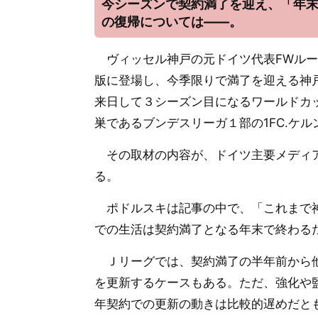
今シーズンで契約満了を迎え、「年
の復帰については――。
ヴィッセル神戸の元ドイツ代表FWルー
版に登場し、今季限りで満了を迎える神
来日して３シーズン目になるワールドカ
巣であるブンデスリーガ１部の1FC.ケ
その取材の内容が、ドイツ主要メディア『
る。
ポドルスキは記事の中で、「これまで神
での生活は契約満了となる年末で終わる
Ｊリーグでは、契約満了の半年前から他
を更新するケースもある。ただ、強化や
年契約での更新の動きは比較的遅めだと