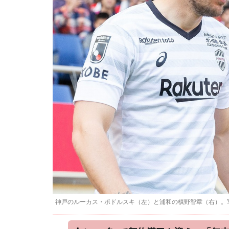
神戸のルーカス・ポドルスキ（左）と浦和の槙野智章（右）。写真：上岸卓