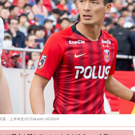
史/(C)Takashi UEGISHI