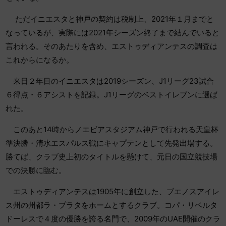
ただイニエスタと神戸の契約は税制上、2021年１月までと
なっているが、実際には2021年シーズン終了まで結んでいると
言われる。そのあたりを含め、エストゥディアンテスの調査は
これからになるか。
来日２年目のイニエスタは2019シーズン、J1リーグ23試合
６得点・６アシストを記録。J1リーグのベストイレブンに選ば
れた。
このあと14時からノエビアスタジアム神戸で行われる天皇杯
準決勝・清水エスパルス戦にキャプテンとして先発出場する。
勝てば、クラブ史上初のタイトルを懸けて、元日の国立競技場
での決勝に臨む。
エストゥディアンテスは1905年に創立した、ブエノスアイレ
ス州の州都ラ・プラタをホームとするクラブ。コパ・リベルタ
ドーレスで４度の優勝を誇る名門で、2009年のUAE開催のクラ