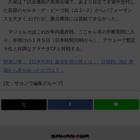
久保は７試合連続の先発出場で、あまり目立てず途中交代し
た前節のセルタ・デ・ビーゴ戦（△２-２）からパフォーマン
スを大きく上げたが、勝点獲得には貢献できなかった。
マジョルカはこれが年内最終戦。ここから冬の中断期間に入
り、年明けの１月５日（日本時間20時から）、アウェーで暫定
９位と好調なグラナダCFと対戦する。
関連記事：【日本代表】森保監督の答えは…「日韓戦に臨む意
識から差があったのでは？」
[文：サカノワ編集グループ]