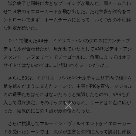
試合終了と同時に大きなブーイングが飛んだ。両チーム合わ
せて８枚のイエローカードが飛び出した。ただ主審が試合をコ
ントロールできず、ホームチームにとって、いくつかの不可解
な判定が続いた。
０-１で迎えた44分、イドリス・ババのクロスにアンテ・ブ
ディミルが合わせたが、肩が出ていたとしてVAR(ビデオ・アシ
スタント・レフェリー）でノーゴールに。角度によってはオフ
サイドではないのでは……と思われるシーンだった。
さらに63分、イドリス・ババがペナルティエリア内で相手を
足を踏んだように見えたシーンで、主審がPKを宣告。マジョル
カの選手たちはそれはないだろうと抗議したものの、VARも介
入して最終決定。そのキックを決められ、リードは２点に広が
った。結果的にこの１点が致命傷となった。
さらに抗議してマルティン・ヴァルイエントがイエローカー
ドを受けたシーンでは、久保が主審との間に入って説明し仲裁