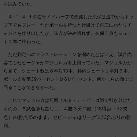
を試みていた。
４-１-４-１の右サイドハーフで先発した久保は途中からトッ
プ下でもプレー。ただボールを持つと仕掛けて再三にわたりチ
ャンスを作り出したが、味方が決め切れず。久保自身もシュー
ト１本に終わった。
ただ判定へのフラストレーションを溜めたとはいえ、試合内
容でもセビージャがマジョルカを上回っていた。マジョルカか
ら見て、シュート数は８本対13本、枠内シュート１本対６本、
ボール支配率39パーセント対61パーセント。何かしらの面で上
回ることができなかった。
これでマジョルカは前回セルタ・デ・ビーゴ戦で引き分けた
４勝３分11敗（18得点・32失
ものの、５試合勝ち星なし。
点）の勝点15のまま。
セビージャはリーグ３試合ぶりの勝
利。