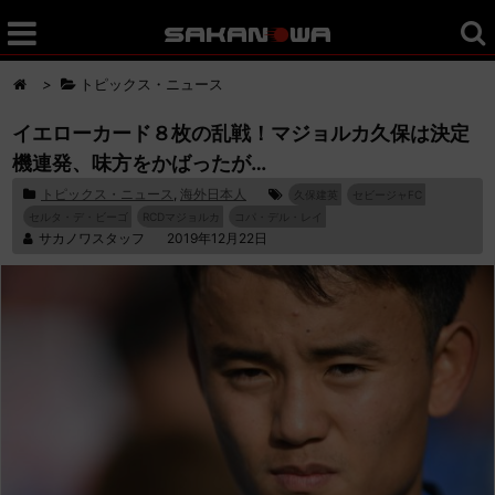
>
トピックス・ニュース
イエローカード８枚の乱戦！マジョルカ久保は決定
機連発、味方をかばったが…
トピックス・ニュース
,
海外日本人
久保建英
セビージャFC
セルタ・デ・ビーゴ
RCDマジョルカ
コパ・デル・レイ
サカノワスタッフ
2019年12月22日