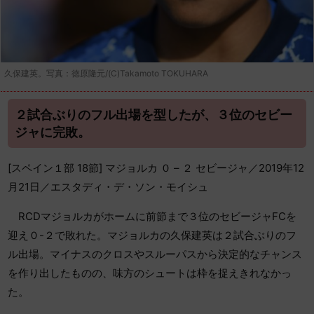
久保建英。写真：徳原隆元/(C)Takamoto TOKUHARA
２試合ぶりのフル出場を型したが、３位のセビー
ジャに完敗。
[スペイン１部 18節] マジョルカ ０ – ２ セビージャ／2019年12
月21日／エスタディ・デ・ソン・モイシュ
RCDマジョルカがホームに前節まで３位のセビージャFCを
迎え０-２で敗れた。マジョルカの久保建英は２試合ぶりのフ
ル出場。マイナスのクロスやスルーパスから決定的なチャンス
を作り出したものの、味方のシュートは枠を捉えきれなかっ
た。