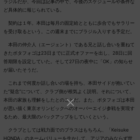
ラジルだが、今回は記事の中で、今後のスケジュールや条件な
ど具体的に報じられている。
契約は１年。本田は毎月の固定給とともに歩合でもサラリー
を受け取るという。この週末までにブラジル入りする予定だ。
本田の仲介人（エージェント）である兄と話し合いを重ねて
きたボタフォゴは23日までに正式オファーを出し、28日に回
答期限を設定していた。そして27日の夜中に「OK」の知らせ
が届いたそうだ。
これまで何度か話し合いの場を持ち、本田サイドが抱いてい
た”疑念”について、クラブ側が根気よく説明。それについて、
本田の家族も理解をしたとのことだ。また、ボタフォゴは本田
が思い描く東京オリンピックへのオーバーエイジ参戦を実現す
るため、最大限のバックアップをしていくという。
クラブとしては戦力面でのプラスはもちろん、「Keisuke
HONDA」のネームバリューを生かして、アジアのみならず世