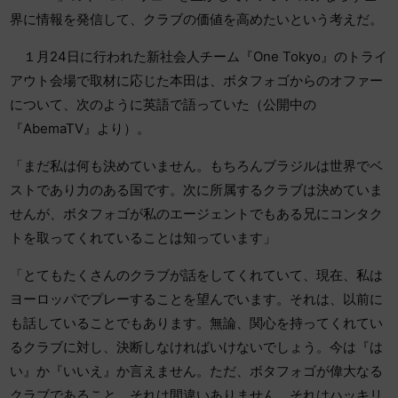
界に情報を発信して、クラブの価値を高めたいという考えだ。
１月24日に行われた新社会人チーム『One Tokyo』のトライ
アウト会場で取材に応じた本田は、ボタフォゴからのオファー
について、次のように英語で語っていた（公開中の
『AbemaTV』より）。
「まだ私は何も決めていません。もちろんブラジルは世界でベ
ストであり力のある国です。次に所属するクラブは決めていま
せんが、ボタフォゴが私のエージェントでもある兄にコンタク
トを取ってくれていることは知っています」
「とてもたくさんのクラブが話をしてくれていて、現在、私は
ヨーロッパでプレーすることを望んでいます。それは、以前に
も話していることでもあります。無論、関心を持ってくれてい
るクラブに対し、決断しなければいけないでしょう。今は『は
い』か『いいえ』か言えません。ただ、ボタフォゴが偉大なる
クラブであること、それは間違いありません。それはハッキリ