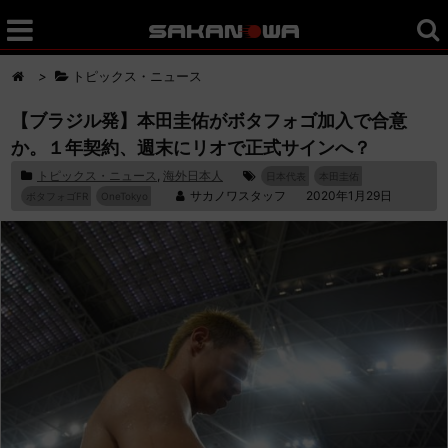
>
トピックス・ニュース
【ブラジル発】本田圭佑がボタフォゴ加入で合意
か。１年契約、週末にリオで正式サインへ？
トピックス・ニュース
,
海外日本人
日本代表
本田圭佑
サカノワスタッフ
2020年1月29日
ボタフォゴFR
OneTokyo