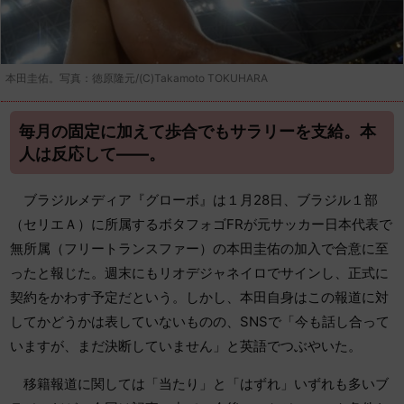
本田圭佑。写真：徳原隆元/(C)Takamoto TOKUHARA
毎月の固定に加えて歩合でもサラリーを支給。本
人は反応して――。
ブラジルメディア『グローボ』は１月28日、ブラジル１部
（セリエＡ）に所属するボタフォゴFRが元サッカー日本代表で
無所属（フリートランスファー）の本田圭佑の加入で合意に至
ったと報じた。週末にもリオデジャネイロでサインし、正式に
契約をかわす予定だという。しかし、本田自身はこの報道に対
してかどうかは表していないものの、SNSで「今も話し合って
いますが、まだ決断していません」と英語でつぶやいた。
移籍報道に関しては「当たり」と「はずれ」いずれも多いブ