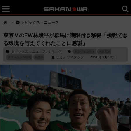
>
トピックス・ニュース
東京ＶのFW林陵平が群馬に期限付き移籍「挑戦でき
る環境を与えてくれたことに感謝」
トピックス・ニュース
,
Ｊリーグ
東京ヴェルディ
大前元紀
サカノワスタッフ
2020年3月13日
ザスパクサツ群馬
林陵平