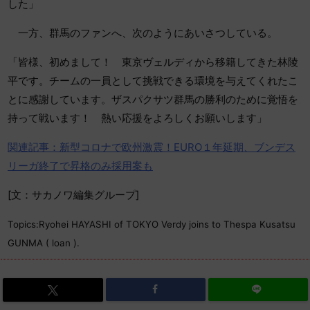
した」
一方、群馬のファンへ、次のようにあいさつしている。
「皆様、初めまして！ 東京ヴェルディから移籍してきた林陵
平です。チームの一員として挑戦できる環境を与えてくれたこ
とに感謝しています。ザスパクサツ群馬の勝利のために覚悟を
持って戦います！ 熱い応援をよろしくお願いします」
関連記事：新型コロナで欧州激震！EURO１年延期、ブンデス
リーガ終了で昇格のみ採用案も
[文：サカノワ編集グループ]
Topics:Ryohei HAYASHI of TOKYO Verdy joins to Thespa Kusatsu
GUNMA ( loan ).