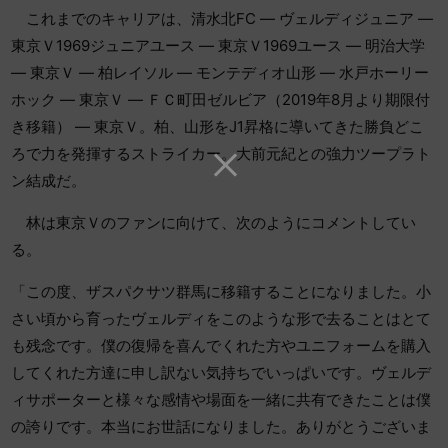
これまでのキャリアは、清水北FC ― ヴェルディジュニア ―
東京Ｖ1969ジュニアユース ― 東京Ｖ1969ユース ― 明治大学
― 東京Ｖ ― 柏レイソル ― モンテディオ山形 ― 水戸ホーリー
ホック ― 東京Ｖ ― ＦＣ町田ゼルビア（2019年8月より期限付
き移籍） ― 東京Ｖ。柏、山形をJ1昇格に導いてきた勝負どこ
ろで力を発揮するストライカー。大前元紀との強力ツープラト
ン結成だ。
林は東京Ｖのファンに向けて、次のようにコメントしてい
る。
「この度、ザスパクサツ群馬に移籍することになりました。小
さい頃から育ったヴェルディをこのような形で去ることはとて
も残念です。僕の復帰を喜んでくれた方やユニフォームを購入
してくれた方達に申し訳ない気持ちでいっぱいです。ヴェルデ
ィサポーターと様々な感情や場面を一緒に共有できたことは僕
の誇りです。本当にお世話になりました。ありがとうございま