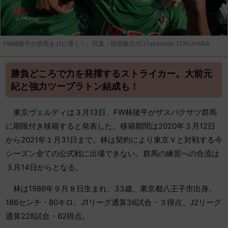
FW林陵平が群馬をJ1に導く！。写真：徳原隆元/(C)Takamoto TOKUHARA
勝負どころで力を発揮するストライカー。大前元
紀と強力ツープラトン結成も！
東京ヴェルディは３月13日、FW林陵平がザスパクサツ群馬
に期限付き移籍すると発表した。移籍期間は2020年３月12日
から2021年１月31日まで。林は契約により東京Ｖと対戦する今
シーズン全ての公式戦に出場できない。群馬の練習への合流は
３月14日からとなる。
林は1986年９月８日生まれ、33歳、東京都八王子市出身。
186センチ・80キロ。J1リーグ通算36試合・３得点、J2リーグ
通算228試合・62得点。