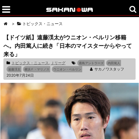
>
トピックス・ニュース
【ドイツ紙】遠藤渓太がウニオン・ベルリン移籍
へ。内田篤人に続き「日本のマイスターからやって
来る」
トピックス・ニュース
,
Ｊリーグ
鹿島アントラーズ
内田篤人
サカノワスタッフ
遠藤渓太
横浜Ｆ・マリノス
ウニオン・ベルリン
2020年7月24日