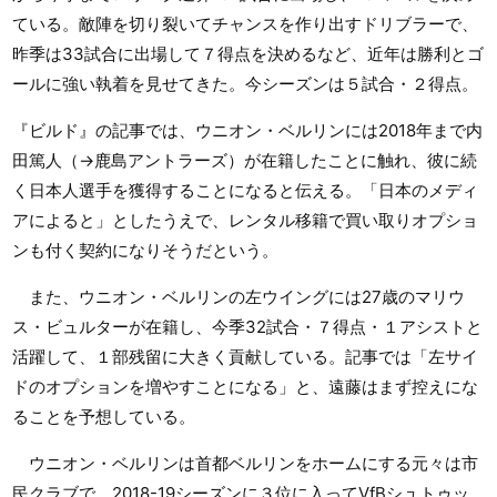
ている。敵陣を切り裂いてチャンスを作り出すドリブラーで、
昨季は33試合に出場して７得点を決めるなど、近年は勝利とゴ
ールに強い執着を見せてきた。今シーズンは５試合・２得点。
『ビルド』の記事では、ウニオン・ベルリンには2018年まで内
田篤人（→鹿島アントラーズ）が在籍したことに触れ、彼に続
く日本人選手を獲得することになると伝える。「日本のメディ
アによると」としたうえで、レンタル移籍で買い取りオプショ
ンも付く契約になりそうだという。
また、ウニオン・ベルリンの左ウイングには27歳のマリウ
ス・ビュルターが在籍し、今季32試合・７得点・１アシストと
活躍して、１部残留に大きく貢献している。記事では「左サイ
ドのオプションを増やすことになる」と、遠藤はまず控えにな
ることを予想している。
ウニオン・ベルリンは首都ベルリンをホームにする元々は市
民クラブで、2018-19シーズンに３位に入ってVfBシュトゥッ