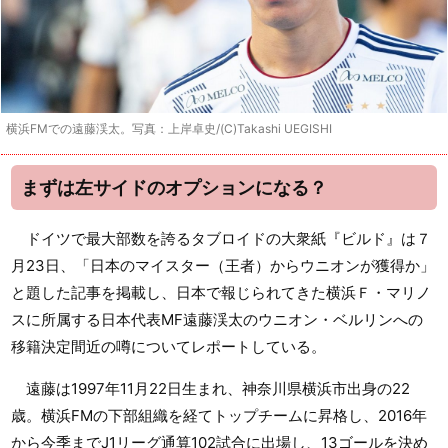
横浜FMでの遠藤渓太。写真：上岸卓史/(C)Takashi UEGISHI
まずは左サイドのオプションになる？
ドイツで最大部数を誇るタブロイドの大衆紙『ビルド』は７
月23日、「日本のマイスター（王者）からウニオンが獲得か」
と題した記事を掲載し、日本で報じられてきた横浜Ｆ・マリノ
スに所属する日本代表MF遠藤渓太のウニオン・ベルリンへの
移籍決定間近の噂についてレポートしている。
遠藤は1997年11月22日生まれ、神奈川県横浜市出身の22
歳。横浜FMの下部組織を経てトップチームに昇格し、2016年
から今季までJ1リーグ通算102試合に出場し、13ゴールを決め