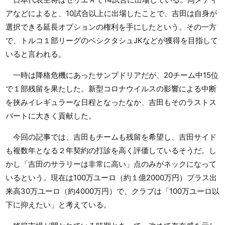
アなどによると、10試合以上に出場したことで、吉田は自身が
選択できる延長オプションの権利を手にしたという。その一方
で、トルコ１部リーグのベシクタシュJKなどが獲得を目指して
いると言われる。
一時は降格危機にあったサンプドリアだが、20チーム中15位
で１部残留を果たした。新型コロナウイルスの影響による中断
を挟みイレギュラーな日程となったなか、吉田もそのラストス
パートに大きく貢献した。
今回の記事では、吉田もチームも残留を希望し、吉田サイド
も複数年となる２年契約の打診を高く評価しているそうだ。し
かし「吉田のサラリーは非常に高い」点のみがネックになって
いるという。現在は100万ユーロ（約１億2000万円）プラス出
来高30万ユーロ（約4000万円）で、クラブは「100万ユーロ以
下に抑えたい」と考えている。