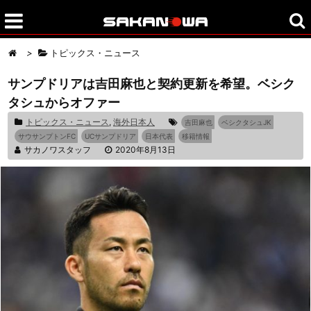
>
トピックス・ニュース
サンプドリアは吉田麻也と契約更新を希望。ベシク
タシュからオファー
トピックス・ニュース
,
海外日本人
吉田麻也
ベシクタシュJK
サウサンプトンFC
UCサンプドリア
日本代表
移籍情報
サカノワスタッフ
2020年8月13日