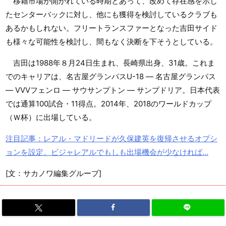
移籍市場が開かれている時期とあって、改めて存在感を示し
たセンターバックに対し、他にも獲得を検討しているクラブも
あるかもしれない。フリートランスファーとなった吉田サイド
も様々な可能性を検討し、間もなく決断を下そうとしている。
吉田は1988年８月24日生まれ、長崎県出身、31歳。これま
でのキャリアは、名古屋グランパスU-18 ― 名古屋グランパス
― VVVフェンロ ― サウサンプトン ― サンプドリア。日本代表
では通算100試合・11得点。2014年、2018のワールドカップ
（Ｗ杯）に出場している。
注目記事：レアル・マドリードが久保建英を復帰させるオプシ
ョンを設定。ビジャレアルでもしも出場機会が少なければ…
[文：サカノワ編集グループ]