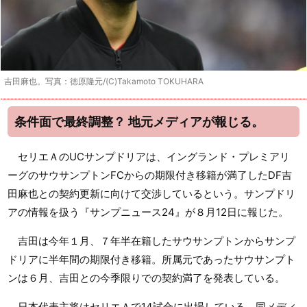
吉田麻也。写真：徳原隆元/(C)Takamoto TOKUHARA
条件面で最終調整？ 地元メディアが報じる。
セリエＡのUCサンプドリアは、イングランド・プレミアリ
ーグのサウサンプトンFCからの期限付き移籍が満了したDF吉
田麻也との契約更新に向けて交渉しているという。サンプドリ
アの情報を扱う『サンプニュース24』が８月12日に報じた。
吉田は今年１月、７年半在籍したサウサンプトンからサンプ
ドリアに半年間の期限付き移籍。所属元であったサウサンプト
ンは６月、吉田との今季限りでの契約満了を発表している。
日本代表主将はセリエＡで14試合に出場している。同メディ