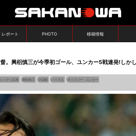
・レポート
PHOTO
移籍情報
監督。興梠慎三が今季初ゴール、ユンカー5戦連発!しか
フレッチェ広島
興梠慎三
川辺駿
ハイネル
キャスパー・ユンカー