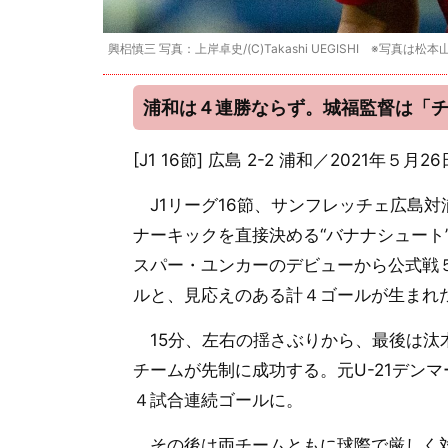
興梠慎三 写真：上岸卓史/(C)Takashi UEGISHI ※写真は松
浦和は４連勝ならず。城福監督は「
[J1 16節] 広島 2-2 浦和／2021年５
J1リーグ16節、サンフレッチェ広島対
ナーキックを直接決める“バナナシュート
スパー・ユンカーのデビューから公式戦
ルと、見応えのある計４ゴールが生まれ
15分、左右の揺さぶりから、最後は汰
チームが先制に成功する。元U-21デン
４試合連続ゴールに。
その後は両チームともに球際で厳しく対