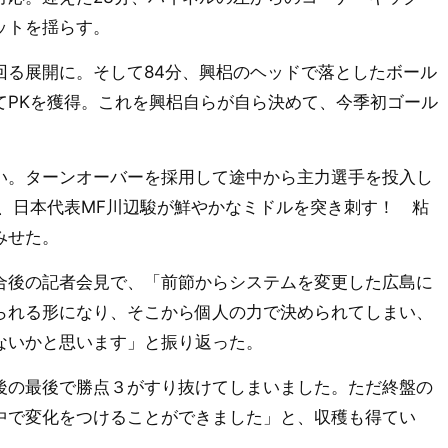
ットを揺らす。
る展開に。そして84分、興梠のヘッドで落としたボール
てPKを獲得。これを興梠自らが自ら決めて、今季初ゴール
。ターンオーバーを採用して途中から主力選手を投入し
、日本代表MF川辺駿が鮮やかなミドルを突き刺す！ 粘
みせた。
後の記者会見で、「前節からシステムを変更した広島に
られる形になり、そこから個人の力で決められてしまい、
ないかと思います」と振り返った。
の最後で勝点３がすり抜けてしまいました。ただ終盤の
中で変化をつけることができました」と、収穫も得てい