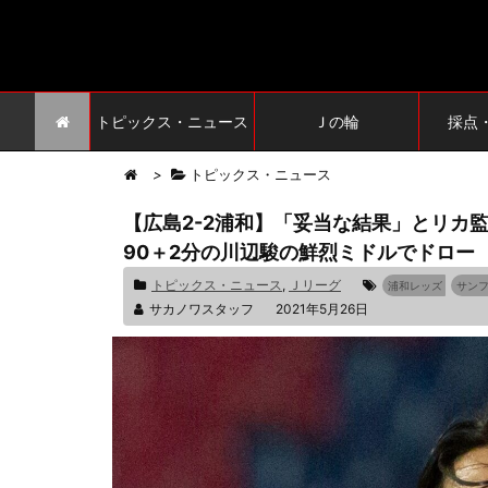
トピックス・ニュース
Ｊの輪
採点
>
トピックス・ニュース
【広島2-2浦和】「妥当な結果」とリカ
90＋2分の川辺駿の鮮烈ミドルでドロー
トピックス・ニュース
,
Ｊリーグ
浦和レッズ
サン
サカノワスタッフ
2021年5月26日