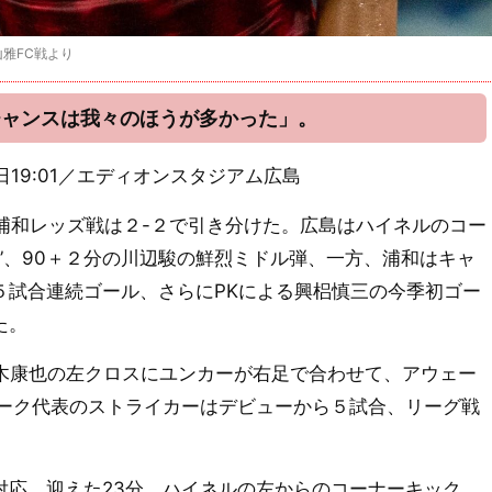
本山雅FC戦より
チャンスは我々のほうが多かった」。
月26日19:01／エディオンスタジアム広島
浦和レッズ戦は２-２で引き分けた。広島はハイネルのコー
”、90＋２分の川辺駿の鮮烈ミドル弾、一方、浦和はキャ
５試合連続ゴール、さらにPKによる興梠慎三の今季初ゴー
た。
木康也の左クロスにユンカーが右足で合わせて、アウェー
マーク代表のストライカーはデビューから５試合、リーグ戦
応。迎えた23分、ハイネルの左からのコーナーキック