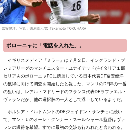
冨安健洋。写真：徳原隆元/(C)Takamoto TOKUHARA
ボローニャに「電話を入れた」。
イギリスメディア『ミラー』は７月２日、イングランド・プ
レミアリーグのマンチェスター・ユナイテッドがイタリア１部
セリアＡのボローニャFCに所属している日本代表DF冨安健洋
の獲得に向けて調査を開始したと報じた。マンＵのDF陣の一番
の狙いは、レアル・マドリードのフランス代表DFラファエル・
ヴァランだが、他の選択肢の一人として浮上しているようだ。
ボルシア・ドルトムントのDFジェイドン・サンチョに続い
て、マン・Ｕのオーレ・グンナー・スールシャール監督はヴァ
ランの獲得を希望。すでに最初の交渉も行われたと言われる。