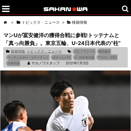
>
トピックス・ニュース
>
移籍情報
マンUが冨安健洋の獲得合戦に参戦!トッテナムと
「真っ向勝負」。東京五輪、U-24日本代表の“柱”
移籍情報
,
トピックス・ニュース
プレミアリーグ
冨安健洋
マンチェスター・ユナイテッド
ボローニャFC
Ｕ-24日本代表
アタランタBC
サカノワスタッフ
2021年7月3日
日本代表