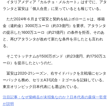
イタリアメディア『カルチョ・メルカート』はすでに、アタ
ランタと冨安は「個人合意」に至っているとも報じている。
ただ2024年６月まで冨安と契約を結ぶボローニャは、移籍
金（違約金）3000万ユーロ（約33億円）を要求。アタランタ
の提示した1600万ユーロ（約21億円）の条件を拒否。そのあ
と、再びアタランタが改めて新たな条件を示したとも言われ
る。
そこでトッテナムが1500万ポンド（約23億円、約1750万ユ
ーロ）を提示したというのだ。
冨安は2020-21シーズン、右サイドバックを主戦場にセンタ
ーバックも務め、セリエA31試合・２ゴールを記録している。
東京オリンピック日本代表にも選ばれている。
注目記事：なぜ柴崎岳が未招集なのか？日本代表の森保一監督
が説明