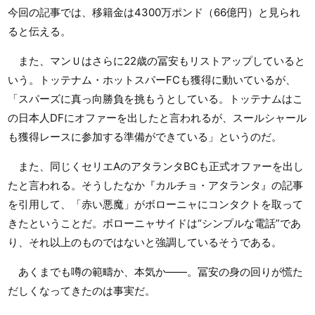
今回の記事では、移籍金は4300万ポンド（66億円）と見られ
ると伝える。
また、マンＵはさらに22歳の冨安もリストアップしていると
いう。トッテナム・ホットスパーFCも獲得に動いているが、
「スパーズに真っ向勝負を挑もうとしている。トッテナムはこ
の日本人DFにオファーを出したと言われるが、スールシャール
も獲得レースに参加する準備ができている」というのだ。
また、同じくセリエAのアタランタBCも正式オファーを出し
たと言われる。そうしたなか『カルチョ・アタランタ』の記事
を引用して、「赤い悪魔」がボローニャにコンタクトを取って
きたということだ。ボローニャサイドは“シンプルな電話”であ
り、それ以上のものではないと強調しているそうである。
あくまでも噂の範疇か、本気か――。冨安の身の回りが慌た
だしくなってきたのは事実だ。