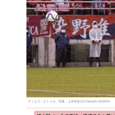
ディエゴ・ピトゥカ。写真：上岸卓史/(C)Takashi UEGISHI