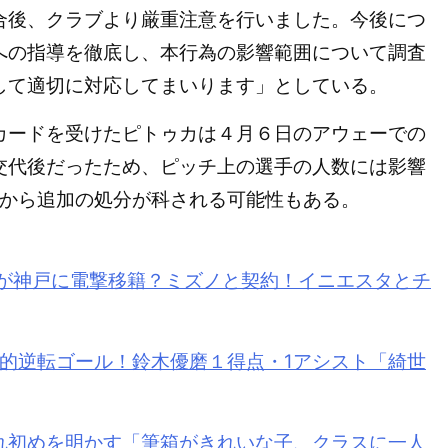
後、クラブより厳重注意を行いました。今後につ
への指導を徹底し、本行為の影響範囲について調査
して適切に対応してまいります」としている。
ードを受けたピトゥカは４月６日のアウェーでの
交代後だったため、ピッチ上の選手の人数には影響
会から追加の処分が科される可能性もある。
スが神戸に電撃移籍？ミズノと契約！イニエスタとチ
劇的逆転ゴール！鈴木優磨１得点・1アシスト「綺世
れ初めを明かす「筆箱がきれいな子、クラスに一人