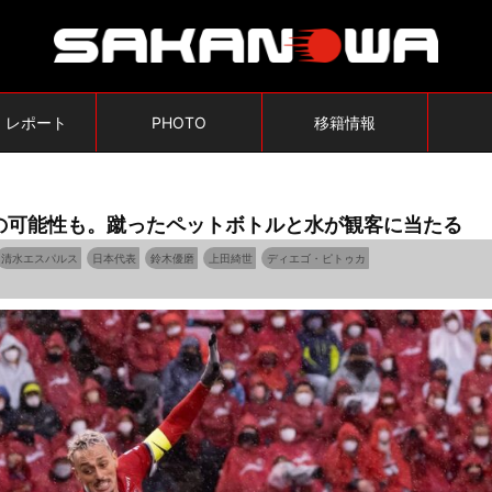
・レポート
PHOTO
移籍情報
の可能性も。蹴ったペットボトルと水が観客に当たる
清水エスパルス
日本代表
鈴木優磨
上田綺世
ディエゴ・ピトゥカ