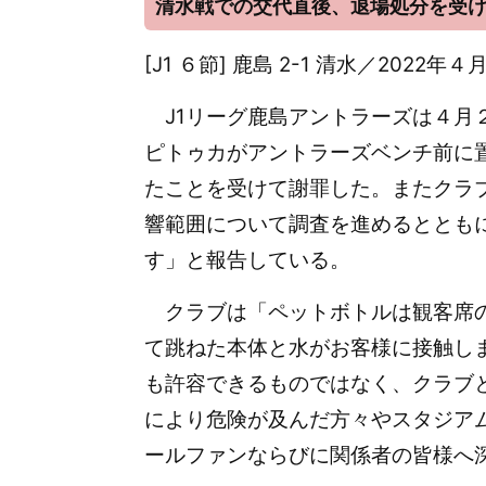
清水戦での交代直後、退場処分を受
[J1 ６節] 鹿島 2-1 清水／202
J1リーグ鹿島アントラーズは４月
ピトゥカがアントラーズベンチ前に
たことを受けて謝罪した。またクラ
響範囲について調査を進めるととも
す」と報告している。
クラブは「ペットボトルは観客席の
て跳ねた本体と水がお客様に接触し
も許容できるものではなく、クラブ
により危険が及んだ方々やスタジア
ールファンならびに関係者の皆様へ