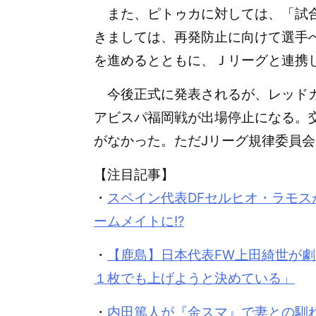
また、ピトゥカに対しては、「試合
きましては、再発防止に向けて選手
を進めるとともに、Ｊリーグと連携
今後正式に発表されるが、レッドカ
アビスパ福岡戦が出場停止になる。
がなかった。ただJリーグ規律委員
【注目記事】
・
スペイン代表DFセルヒオ・ラモ
ームメイトに!?
・
【鹿島】日本代表FW上田綺世が
１枚でも上げようと決めている」
・
内田篤人が『金スマ』で妻との馴