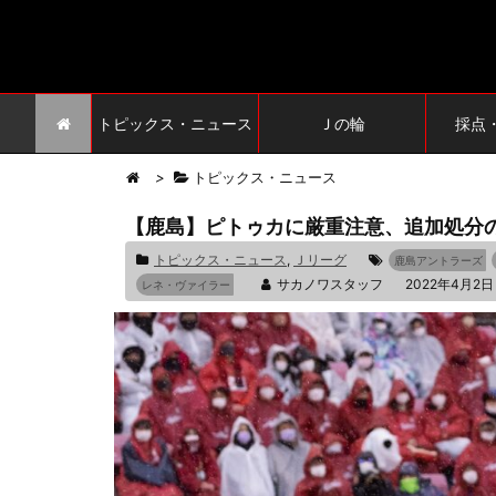
トピックス・ニュース
Ｊの輪
採点
>
トピックス・ニュース
【鹿島】ピトゥカに厳重注意、追加処分
トピックス・ニュース
,
Ｊリーグ
鹿島アントラーズ
サカノワスタッフ
2022年4月2日
レネ・ヴァイラー