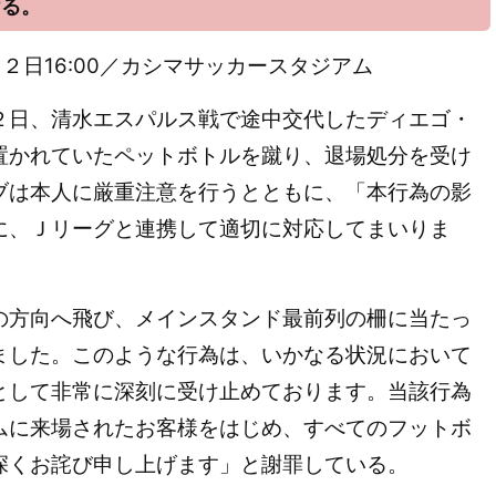
ける。
2年４月２日16:00／カシマサッカースタジアム
２日、清水エスパルス戦で途中交代したディエゴ・
置かれていたペットボトルを蹴り、退場処分を受け
ブは本人に厳重注意を行うとともに、「本行為の影
に、Ｊリーグと連携して適切に対応してまいりま
方向へ飛び、メインスタンド最前列の柵に当たっ
ました。このような行為は、いかなる状況において
として非常に深刻に受け止めております。当該行為
ムに来場されたお客様をはじめ、すべてのフットボ
深くお詫び申し上げます」と謝罪している。