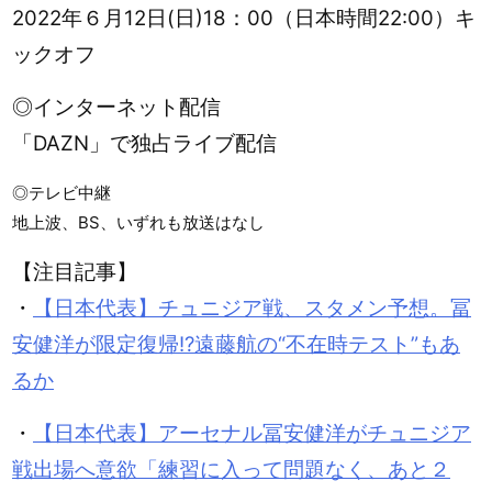
2022年６月12日(日)18：00（日本時間22:00）キ
ックオフ
◎インターネット配信
「DAZN」で独占ライブ配信
◎テレビ中継
地上波、BS、いずれも放送はなし
【注目記事】
・
【日本代表】チュニジア戦、スタメン予想。冨
安健洋が限定復帰!?遠藤航の“不在時テスト”もあ
るか
・
【日本代表】アーセナル冨安健洋がチュニジア
戦出場へ意欲「練習に入って問題なく、あと２