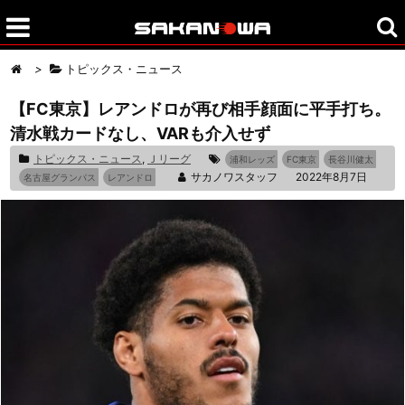
>
トピックス・ニュース
【FC東京】レアンドロが再び相手顔面に平手打ち。
清水戦カードなし、VARも介入せず
トピックス・ニュース
,
Ｊリーグ
浦和レッズ
FC東京
長谷川健太
サカノワスタッフ
2022年8月7日
名古屋グランパス
レアンドロ