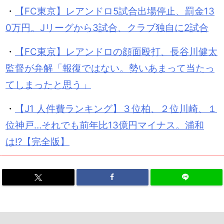
・
【FC東京】レアンドロ5試合出場停止、罰金13
0万円。Jリーグから3試合、クラブ独自に2試合
・
【FC東京】レアンドロの顔面殴打、長谷川健太
監督が弁解「報復ではない。勢いあまって当たっ
てしまったと思う」
・
【J1 人件費ランキング】３位柏、２位川崎、１
位神戸…それでも前年比13億円マイナス。浦和
は!?【完全版】