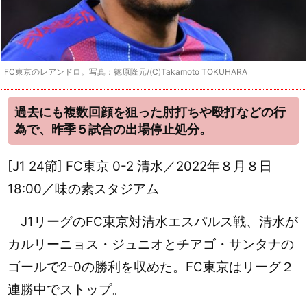
FC東京のレアンドロ。写真：徳原隆元/(C)Takamoto TOKUHARA
過去にも複数回顔を狙った肘打ちや殴打などの行
為で、昨季５試合の出場停止処分。
[J1 24節] FC東京 0-2 清水／2022年８月８日
18:00／味の素スタジアム
J1リーグのFC東京対清水エスパルス戦、清水が
カルリーニョス・ジュニオとチアゴ・サンタナの
ゴールで2-0の勝利を収めた。FC東京はリーグ２
連勝中でストップ。