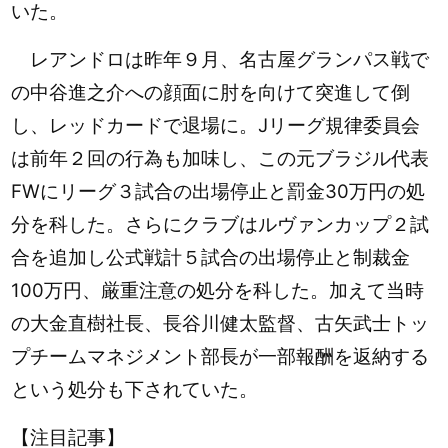
いた。
レアンドロは昨年９月、名古屋グランパス戦で
の中谷進之介への顔面に肘を向けて突進して倒
し、レッドカードで退場に。Jリーグ規律委員会
は前年２回の行為も加味し、この元ブラジル代表
FWにリーグ３試合の出場停止と罰金30万円の処
分を科した。さらにクラブはルヴァンカップ２試
合を追加し公式戦計５試合の出場停止と制裁金
100万円、厳重注意の処分を科した。加えて当時
の大金直樹社長、長谷川健太監督、古矢武士トッ
プチームマネジメント部長が一部報酬を返納する
という処分も下されていた。
【注目記事】