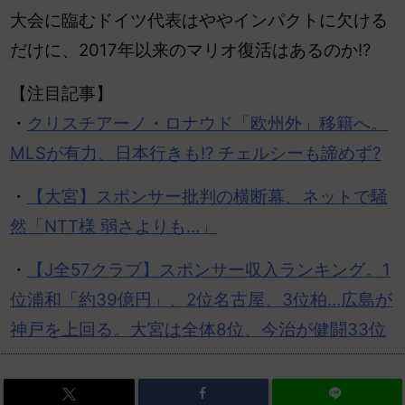
大会に臨むドイツ代表はややインパクトに欠ける
だけに、2017年以来のマリオ復活はあるのか!?
【注目記事】
・
クリスチアーノ・ロナウド「欧州外」移籍へ。
MLSが有力、日本行きも!? チェルシーも諦めず?
・
【大宮】スポンサー批判の横断幕、ネットで騒
然「NTT様 弱さよりも…」
・
【J全57クラブ】スポンサー収入ランキング。1
位浦和「約39億円」、2位名古屋、3位柏…広島が
神戸を上回る。大宮は全体8位、今治が健闘33位