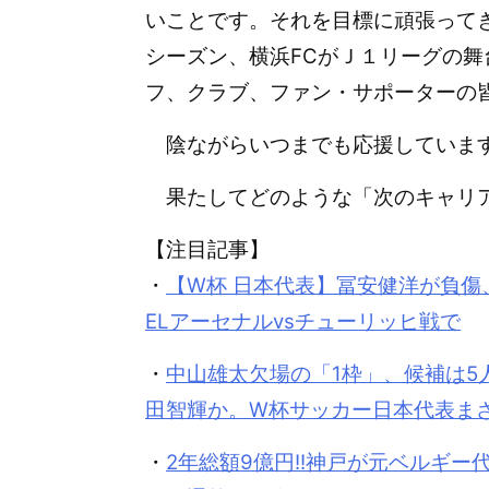
いことです。それを目標に頑張って
シーズン、横浜FCがＪ１リーグの
フ、クラブ、ファン・サポーターの
陰ながらいつまでも応援していま
果たしてどのような「次のキャリ
【注目記事】
・
【W杯 日本代表】冨安健洋が負傷
ELアーセナルvsチューリッヒ戦で
・
中山雄太欠場の「1枠」、候補は5
田智輝か。W杯サッカー日本代表ま
・
2年総額9億円!!神戸が元ベルギー