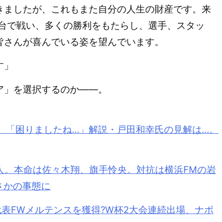
きましたが、これもまた自分の人生の財産です。来
舞台で戦い、多くの勝利をもたらし、選手、スタッ
皆さんが喜んでいる姿を望んでいます。
す」
ア」を選択するのか――。
、「困りましたね…」解説・戸田和幸氏の見解は…。
人。本命は佐々木翔、旗手怜央。対抗は横浜FMの岩
さかの事態に
代表FWメルテンスを獲得?W杯2大会連続出場、ナポ