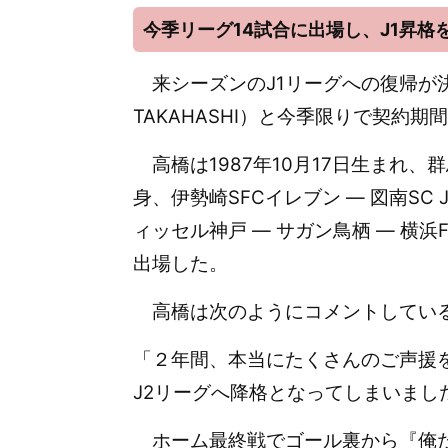
今季リーグ14試合に出場し、J1昇格
来シーズンのJ1リーグへの復帰が決ま
TAKAHASHI）と今季限りで契約
高橋は1987年10月17日生まれ、
身、伊勢崎SFCイレブン ― 図南SC J
ィッセル神戸 ― サガン鳥栖 ― 横浜
出場した。
高橋は次のようにコメントしてい
「２年間、本当にたくさんのご声援
J2リーグへ降格となってしまいまし
ホーム最終戦でゴール裏から『俺たち