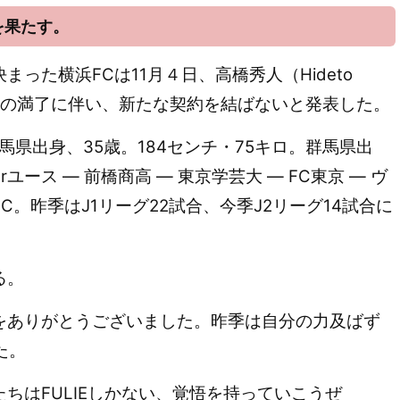
を果たす。
った横浜FCは11月４日、高橋秀人（Hideto
期間の満了に伴い、新たな契約を結ばないと発表した。
群馬県出身、35歳。184センチ・75キロ。群馬県出
rユース ― 前橋商高 ― 東京学芸大 ― FC東京 ― ヴ
FC。昨季はJ1リーグ22試合、今季J2リーグ14試合に
る。
をありがとうございました。昨季は自分の力及ばず
た。
はFULIEしかない、覚悟を持っていこうぜ