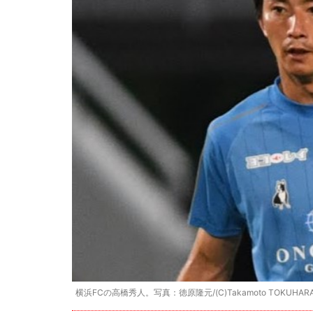
横浜FCの高橋秀人。写真：徳原隆元/(C)Takamoto TOKUHAR