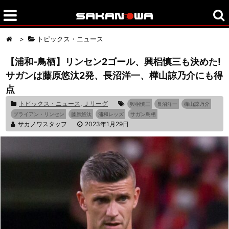
>
トピックス・ニュース
【浦和-鳥栖】リンセン2ゴール、興梠慎三も決めた!
サガンは藤原悠汰2発、長沼洋一、樺山諒乃介にも得
点
トピックス・ニュース
,
Ｊリーグ
興梠慎三
長沼洋一
樺山諒乃介
ブライアン・リンセン
藤原悠汰
浦和レッズ
サガン鳥栖
サカノワスタッフ
2023年1月29日