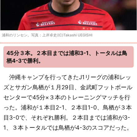
浦和のリンセン。写真：上岸卓史/(C)Takashi UEGISHI
45分３本。２本目までは浦和3-1、トータルは鳥
栖4-3で勝利。
沖縄キャンプを行ってきたJ1リーグの浦和レッ
ズとサガン鳥栖が１月29日、金武町フットボール
センターで45分×３本のトレーニングマッチを行
った。浦和が１本目2-1、２本目1-0、鳥栖が３本
目3-0で、それぞれ勝利。２本目までは浦和が3-
1、３本トータルでは鳥栖が4-3のスコアだった。