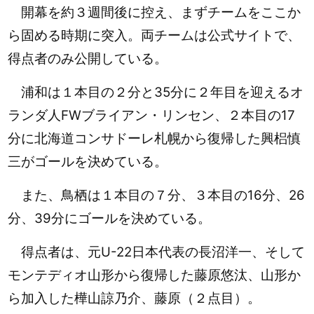
開幕を約３週間後に控え、まずチームをここか
ら固める時期に突入。両チームは公式サイトで、
得点者のみ公開している。
浦和は１
本目の２分と35分に２年目を迎えるオ
ランダ人FWブライアン・
リンセン、２本目の17
分に北海道コンサドーレ札幌から復帰した興梠慎
三がゴールを決めている。
また、鳥栖は１本目の７分、３本目の16分、26
分、39分にゴールを決めている。
得点者は、元U-22日本代表の
長沼洋一、そして
モンテディオ山形から復帰した藤原悠汰、山形か
ら加入した樺山諒乃介、藤原（２点目）。