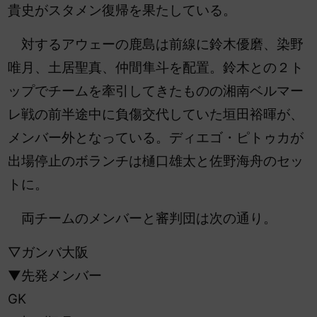
貴史がスタメン復帰を果たしている。
対するアウェーの鹿島は前線に鈴木優磨、染野
唯月、土居聖真、仲間隼斗を配置。鈴木との２ト
ップでチームを牽引してきたものの湘南ベルマー
レ戦の前半途中に負傷交代していた垣田裕暉が、
メンバー外となっている。ディエゴ・ピトゥカが
出場停止のボランチは樋口雄太と佐野海舟のセッ
トに。
両チームのメンバーと審判団は次の通り。
▽ガンバ大阪
▼先発メンバー
GK