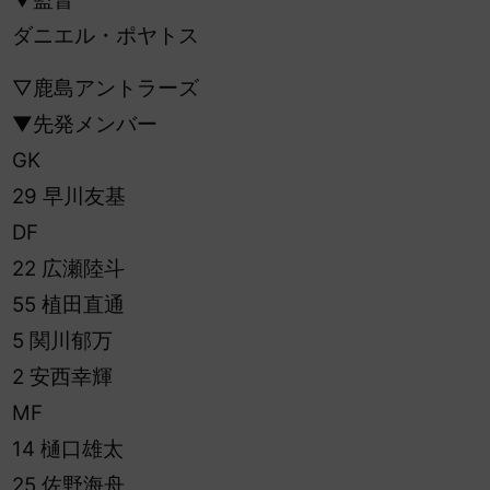
ダニエル・ポヤトス
▽鹿島アントラーズ
▼先発メンバー
GK
29 早川友基
DF
22 広瀬陸斗
55 植田直通
5 関川郁万
2 安西幸輝
MF
14 樋口雄太
25 佐野海舟