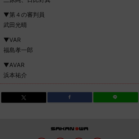
▼第４の審判員
武田光晴
▼VAR
福島孝一郎
▼AVAR
浜本祐介