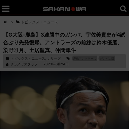
>
トピックス・ニュース
【G大阪-鹿島】3連勝中のガンバ、宇佐美貴史が4試
合ぶり先発復帰。アントラーズの前線は鈴木優磨、
染野唯月、土居聖真、仲間隼斗
トピックス・ニュース
,
Ｊリーグ
鹿島アントラーズ
ガンバ大阪
サカノワスタッフ
2023年6月24日