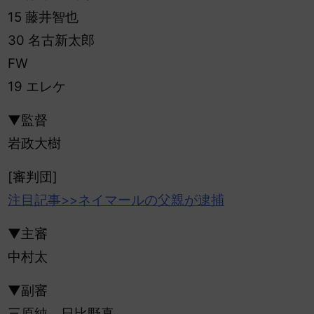
15 藤井智也
30 名古新太郎
FW
19 エレケ
▼監督
岩政大樹
[審判団]
注目記事>>ネイマールの父親が逮捕
▼主審
中村太
▼副審
三原純、日比野真