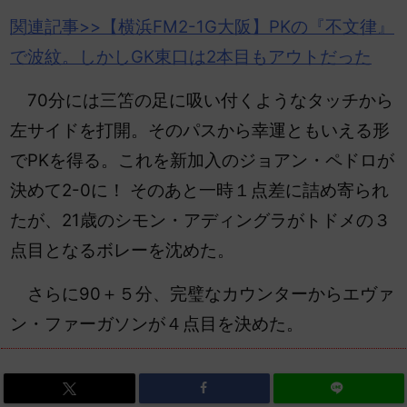
関連記事>>【横浜FM2-1G大阪】PKの『不文律』
で波紋。しかしGK東口は2本目もアウトだった
70分には三笘の足に吸い付くようなタッチから
左サイドを打開。そのパスから幸運ともいえる形
でPKを得る。これを新加入のジョアン・ペドロが
決めて2-0に！ そのあと一時１点差に詰め寄られ
たが、21歳のシモン・アディングラがトドメの３
点目となるボレーを沈めた。
さらに90＋５分、完璧なカウンターからエヴァ
ン・ファーガソンが４点目を決めた。