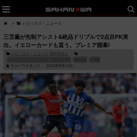
>
トピックス・ニュース
三笘薫が先制アシスト&絶品ドリブルで2点目PK演
出。イエローカードも貰う。プレミア開幕!
トピックス・ニュース
,
海外日本人
ブライトン・アンド・ホーヴ・アルビオンFC
日本代表
三笘薫
サカノワスタッフ
2023年8月13日