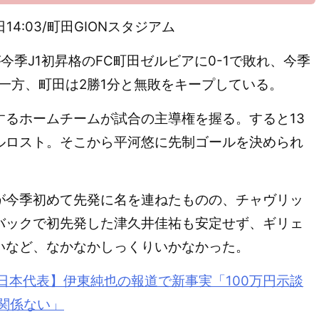
月9日14:03/町田GIONスタジアム
季J1初昇格のFC町田ゼルビアに0-1で敗れ、今季
。一方、町田は2勝1分と無敗をキープしている。
るホームチームが試合の主導権を握る。すると13
ルロスト。そこから平河悠に先制ゴールを決められ
今季初めて先発に名を連ねたものの、チャヴリッ
バックで初先発した津久井佳祐も安定せず、ギリェ
いなど、なかなかしっくりいかなかった。
日本代表】
伊東
純也の報道で新事実「100万円示談
関係ない」