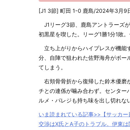
[J1 3節] 町田 1-0 鹿島/2024年3
J1リーグ3節、鹿島アントラーズが今
初黒星を喫した。リーグ1勝1分1敗
立ち上がりからハイプレスが機能す
分、自陣で狙われた佐野海舟がボー
てしまう。
右頬骨骨折から復帰した鈴木優磨が
チとの連係が噛み合わず。センター
ルメ・パレジも持ち味を出し切れな
いま読まれている記事>>【サッカー
交渉はX氏とA子のトラブル。
伊東
は