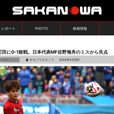
・レポート
PHOTO
移籍情報
町田に0-1敗戦。日本代表MF佐野海舟のミスから失点
サカノワスタッフ
2024年3月9日
FC町田ゼルビア