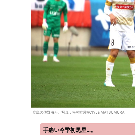
鹿島の佐野海舟。写真：松村唯愛/(C)Yua MATSUMURA
手痛い今季初黒星…。