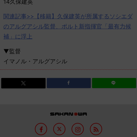
14久保建英
関連記事>>【移籍】
久保
建英が所属するソシエダ
のアルグアシル監督、ポルト新指揮官「最有力候
補」に浮上
▼監督
イマノル・アルグアシル