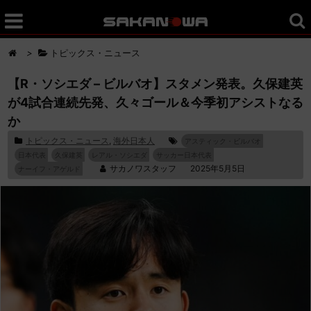
>
トピックス・ニュース
【R・ソシエダ – ビルバオ】スタメン発表。久保建英
が4試合連続先発、久々ゴール＆今季初アシストなる
か
トピックス・ニュース
,
海外日本人
アスティック・ビルバオ
日本代表
久保建英
レアル・ソシエダ
サッカー日本代表
サカノワスタッフ
2025年5月5日
ナーイフ・アゲルド