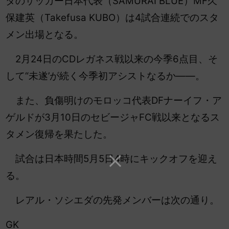
ダのサッカー日本代表（SAMURAI BLUE）MF久
保建英（Takefusa KUBO）は4試合連続でのスタ
メン出場となる。
2月24日のCDレガネス戦以来の今季6点目、そ
して“未遂’が続く今季初アシストなるか――。
また、負傷明けのモロッコ代表DFナーイフ・ア
ゲルドが3月10日のセビージャFC戦以来となるス
タメン復帰を果たした。
試合は
日本時間5月5日4時にキックオフを迎え
る。
レアル・ソシエダの先発メンバーは次の通り。
GK