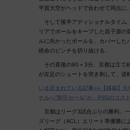
平賀大空がヘッドで合わせて同点に
そして後半アディショナルタイム、
リアでボールをキープした昌子源の
ルに向かったボールを、カバーした
絶命のピンチを切り抜ける。
その直後の90＋3分、京都は立て
が左足のシュートを突き刺して、逆
いま読まれている記事>>【移籍】久
ナルへ“割引セール”か。PSGのコス
京都はリーグ3試合ぶりの勝利。一
ズリーグ（ACL）エリート準優勝によ