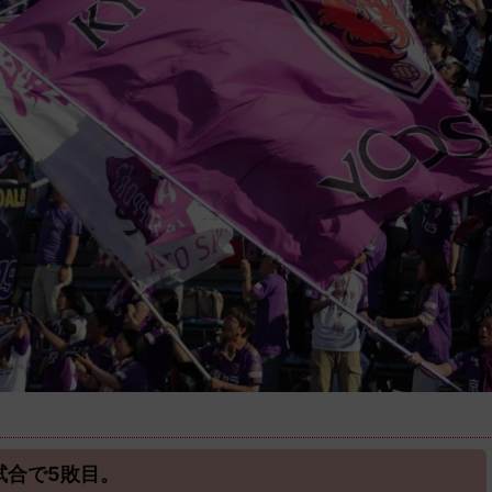
試合で5敗目。