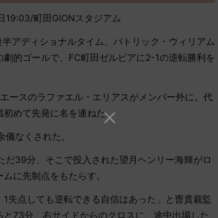
月7日19:03/町田GIONスタジアム
.が後半アディショナルタイム、パトリック・ウィリアム
劇的ゴールで、FC町田ゼルビアに2-1の逆転勝利を
エースのラファエル・エリアスがメンバー外に。代
戦初めて先発に名を連ねた。
余儀なくされた。
ただ39分、そこで投入された望月ヘンリー海輝がロ
ームに先制点をもたらす。
1失点しても逆転できる自信はあった」と曺貴裁監
ると73分、右サイドからのクロスに、途中出場した