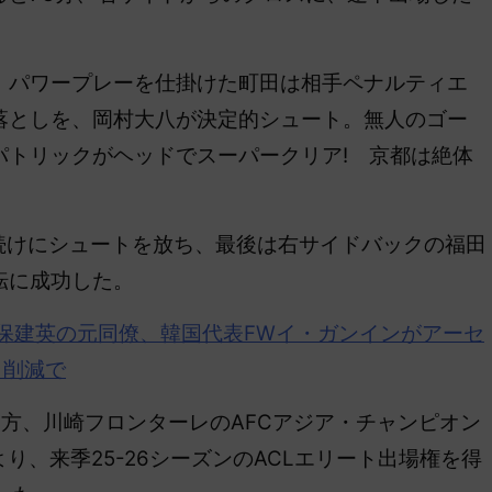
。
パワープレーを仕掛けた町田は相手ペナルティエ
落としを、岡村大八が決定的シュート。無人のゴー
パトリックがヘッドでスーパークリア! 京都は絶体
続けにシュートを放ち、最後は右サイドバックの福田
転に成功した。
保建英の元同僚、韓国代表FWイ・
ガンイン
がアーセ
ト削減で
方、川崎フロンターレのAFCアジア・チャンピオン
り、来季25-26シーズンのACLエリート出場権を得