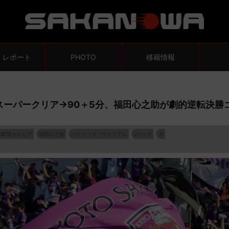
・レポート
PHOTO
移籍情報
のスーパークリア→90＋5分、福田心之助が劇的逆転決勝
C町田ゼルビア
福田心之助
パトリック・ウィリアム
Jリーグ
J1