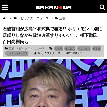
>
トピックス・ニュース
>
話題
石破首相が広島平和式典で寝る!? ホリエモン「別に
居眠りしながら政治改革すりゃいい」。橋下徹氏、
百田尚樹氏も…
話題
,
トピックス・ニュース
広島県
堀江貴文
ホリエモン
橋下徹
サカノワスタッフ
2025年8月6日
サンフレッチェ広島