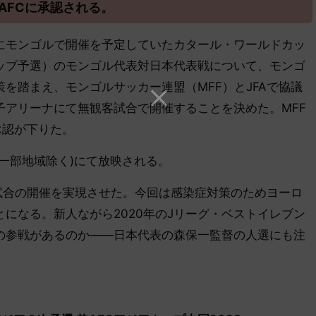
AFCに承認される。
日にモンゴルで開催を予定していたカタール・ワールドカッ
ップ予選）のモンゴル代表対日本代表戦について、モンゴ
を踏まえ、モンゴルサッカー連盟（MFF）とJFAで協議
子アリーナにて無観客試合で開催することを決めた。MFF
承認が下りた。
一部地域除く)にて放映される。
善試合の開催を実現させた。今回は感染症対策のためヨーロ
になる。新人ながら2020年のJリーグ・ベストイレブン
の参戦があるのか――日本代表の森保一監督の人選にも注