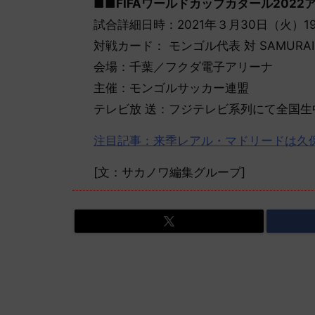
■■FIFAワールドカップカタール2022
試合詳細日時：2021年３月30日（火）1
対戦カード： モンゴル代表 対 SAMURAI
会場：千葉／フクダ電子アリーナ
主催：モンゴルサッカー連盟
テレビ放 送：フジテレビ系列にて全国
注目記事：来季レアル・マドリードは久
[文：サカノワ編集グループ]