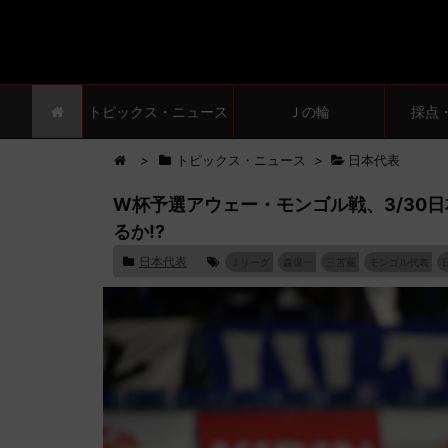
トピックス・ニュース
Ｊの輪
採点
>
トピックス・ニュース
>
日本代表
W杯予選アウェー・モンゴル戦、3/30
るか!?
日本代表
Ｊリーグ
森保一
三苫薫
モンゴル代表