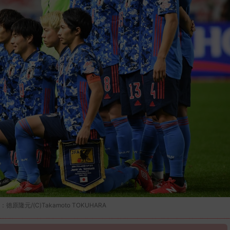
元/(C)Takamoto TOKUHARA