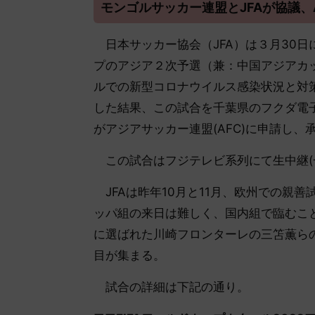
モンゴルサッカー連盟とJFAが協議、
日本サッカー協会（JFA）は３月30
プのアジア２次予選（兼：中国アジアカ
ルでの新型コロナウイルス感染状況と対策
した結果、この試合を千葉県のフクダ電
がアジアサッカー連盟(AFC)に申請し、
この試合はフジテレビ系列にて生中継(
JFAは昨年10月と11月、欧州での親
ッパ組の来日は難しく、国内組で臨むこと
に選ばれた川崎フロンターレの三笘薫ら
目が集まる。
試合の詳細は下記の通り。