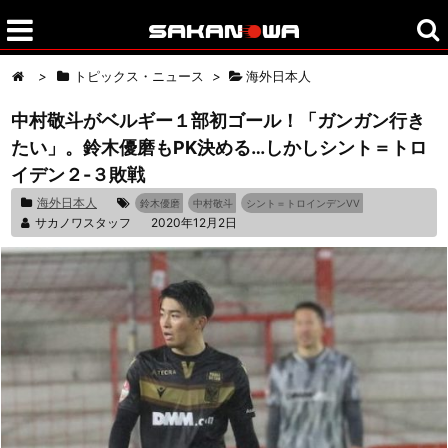
>
トピックス・ニュース
>
海外日本人
中村敬斗がベルギー１部初ゴール！「ガンガン行き
たい」。鈴木優磨もPK決める…しかしシント＝トロ
イデン２-３敗戦
海外日本人
鈴木優磨
中村敬斗
シント＝トロインデンVV
サカノワスタッフ
2020年12月2日