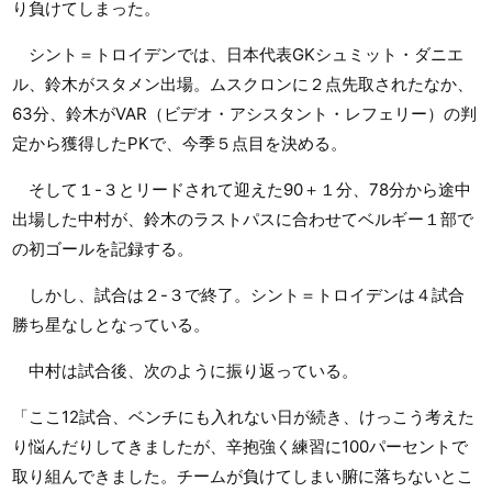
り負けてしまった。
シント＝トロイデンでは、日本代表GKシュミット・ダニエ
ル、鈴木がスタメン出場。ムスクロンに２点先取されたなか、
63分、鈴木がVAR（ビデオ・アシスタント・レフェリー）の判
定から獲得したPKで、今季５点目を決める。
そして１-３とリードされて迎えた90＋１分、78分から途中
出場した中村が、鈴木のラストパスに合わせてベルギー１部で
の初ゴールを記録する。
しかし、試合は２-３で終了。シント＝トロイデンは４試合
勝ち星なしとなっている。
中村は試合後、次のように振り返っている。
「ここ12試合、ベンチにも入れない日が続き、けっこう考えた
り悩んだりしてきましたが、辛抱強く練習に100パーセントで
取り組んできました。チームが負けてしまい腑に落ちないとこ