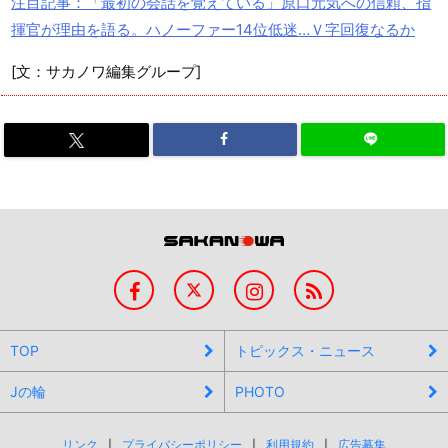
注目記事：「最初の会話を覚えている」原口元気への信頼、指
揮官が理由を語る。ハノーファー14位低迷…Ｖ字回復なるか
[文：サカノワ編集グループ]
TOP
トピックス・ニュース
Jの輪
PHOTO
リンク
プライバシーポリシー
利用規約
広告募集