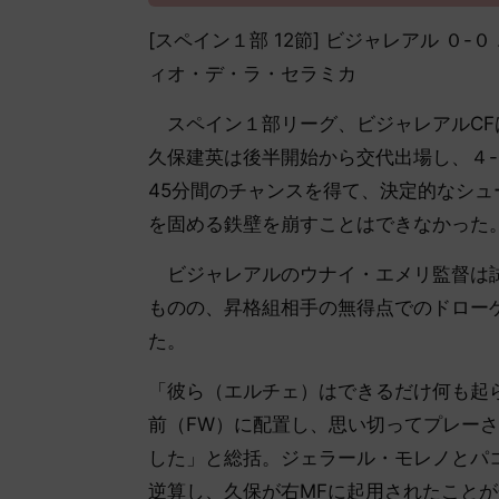
[スペイン１部 12節] ビジャレアル ０
ィオ・デ・ラ・セラミカ
スペイン１部リーグ、ビジャレアルCF
久保建英は後半開始から交代出場し、４-
45分間のチャンスを得て、決定的なシ
を固める鉄壁を崩すことはできなかった
ビジャレアルのウナイ・エメリ監督は試
ものの、昇格組相手の無得点でのドロー
た。
「彼ら（エルチェ）はできるだけ何も起
前（FW）に配置し、思い切ってプレー
した」と総括。ジェラール・モレノとパ
逆算し、久保が右MFに起用されたこと