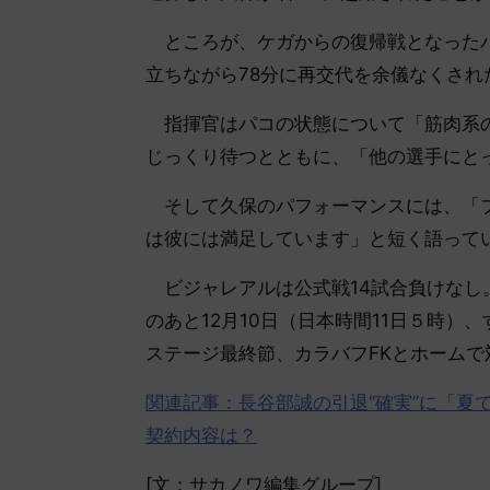
ところが、ケガからの復帰戦となったパ
立ちながら78分に再交代を余儀なくされ
指揮官はパコの状態について「筋肉系の
じっくり待つとともに、「他の選手にと
そして久保のパフォーマンスには、「プ
は彼には満足しています」と短く語って
ビジャレアルは公式戦14試合負けなし
のあと12月10日（日本時間11日５時
ステージ最終節、カラバフFKとホームで
関連記事：長谷部誠の引退“確実”に「夏
契約内容は？
[文：サカノワ編集グループ]