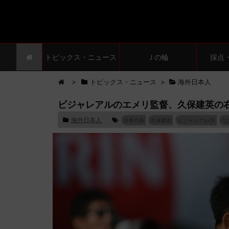
トピックス・ニュース
Ｊの輪
採点
>
トピックス・ニュース
>
海外日本人
ビジャレアルのエメリ監督、久保建英の
海外日本人
日本代表
久保建英
ビジャレアルCF
ウ