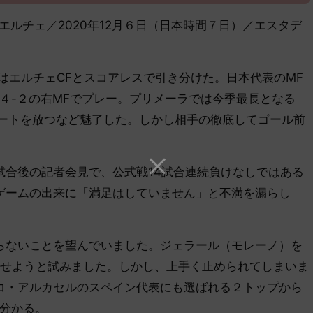
-０ エルチェ／2020年12月６日（日本時間７日）／エスタデ
はエルチェCFとスコアレスで引き分けた。日本代表のMF
４-２の右MFでプレー。プリメーラでは今季最長となる
ュートを放つなど魅了した。しかし相手の徹底してゴール前
。
合後の記者会見で、公式戦14試合連続負けなしではある
ゲームの出来に「満足はしていません」と不満を漏らし
らないことを望んでいました。ジェラール（モレーノ）を
させようと試みました。しかし、上手く止められてしまいま
コ・アルカセルのスペイン代表にも選ばれる２トップから
が分かる。