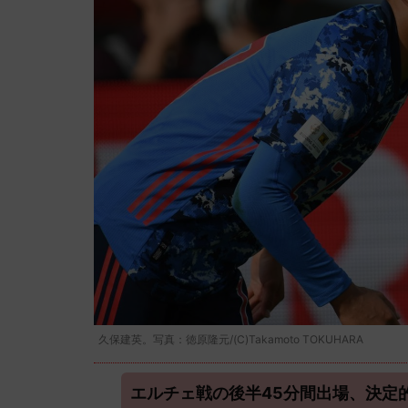
久保建英。写真：徳原隆元/(C)Takamoto TOKUHARA
エルチェ戦の後半45分間出場、決定