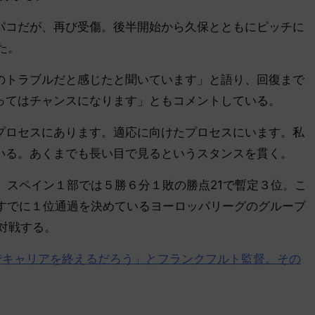
コだが、再び受傷。後半開始から久保とともにピッチに
た。
トラブルだと感じたと聞いています」と語り、回復まで
ってはチャンスになります」ともコメントしている。
ロセスにあります。適応に向けたプロセスにいます。私
いる。あくまでも長い目で見るというスタンスを貫く。
。スペイン１部では５勝６分１敗の勝点21で暫定３位。こ
）、すでに１位通過を決めているヨーロッパリーグのグループ
対戦する。
でキャリアを終えるだろう」とフランクフルト監督。その