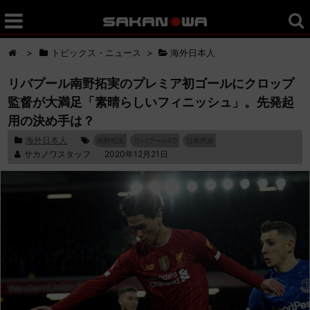
>
トピックス・ニュース
>
海外日本人
リバプール南野拓実のプレミア初ゴールにクロップ
監督が大満足「素晴らしいフィニッシュ」。先発起
用の決め手は？
海外日本人
南野拓実
リバプールFC
日本代表
サカノワスタッフ
2020年12月21日