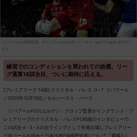
リバプールの南野拓実。※リバプールの公式ツイッター（@LFCJapan ＠LFC）
より
練習でのコンディションを買われての抜擢。リー
グ通算18試合目、ついに期待に応える。
[プレミアリーグ 14節] クリスタル・パレス ０-７ リバプール
／2020年12月19日／セルハースト・パーク
リバプールFCのユルゲン・クロップ監督がイングランド・プ
レミアリーグのクリスタル・パレスFC戦後のインタビューで、
この試合４-３-３の左ウイングとして先発出場しプレミアリー
グ初ゴールを決めた日本代表FW南野拓実について「素晴らし