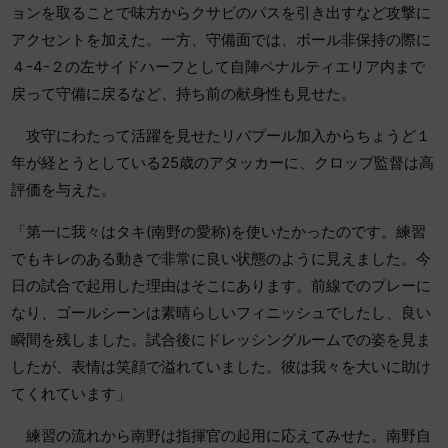
ョンを取ることで味方からクサビのパスを引き出すなど攻撃に
アクセントを加えた。一方、守備面では、ボール非保持の際に
４-4-２の左サイドハーフとして自陣ペナルティエリア内まで
戻って守備に戻るなど、持ち前の献身性も見せた。
攻守にわたって活躍を見せたリバプール加入からちょうど１
年が経とうとしている25歳のアタッカーに、クロップ監督は高
評価を与えた。
「第一に我々はタキ(南野の愛称)を使いたかったのです。練習
でもキレのある動きで非常に良い状態のように見えました。今
日の試合で起用した理由はそこにあります。前線でのプレーに
なり、ゴールシーンは素晴らしいフィニッシュでしたし、良い
瞬間を残しました。試合後にドレッシングルームでの姿を見ま
したが、表情は笑顔で溢れていました。彼は我々を大いに助け
てくれています」
練習の流れから南野は指揮官の起用に応えてみせた。南野自