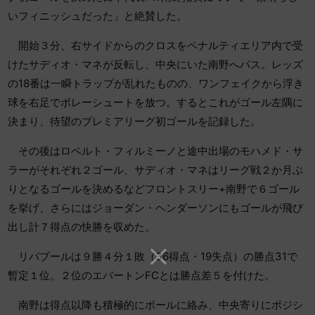
いフィニッシュだった」と絶賛した。
開始３分、右サイドからのクロスをペナルティエリア内で受
けたサディオ・マネが反転し、中央にいた南野へパス。レッズ
の18番は一瞬トラップが乱れたものの、ワンフェイクから浮き
球を右足でボレーシュートを放つ。するとこれがゴール左隅に
決まり、待望のプレミアリーグ初ゴールを記録した。
その後はロベルト・フィルミーノと途中出場のモハメド・サ
ラーがそれぞれ２ゴール、サディオ・マネはリーグ戦２か月ぶ
りとなるゴールを決めるなどフロントスリー+南野で６ゴール
を挙げ、さらにはジョーダン・ヘンダーソンにもゴールが飛び
出し計７得点の快勝を収めた。
リバプールは９勝４分１敗（36得点・19失点）の勝点31で
暫定１位。２位のエバートンFCとは勝点差５を付けた。
南野は得点以降も積極的にボールに絡み、中央寄りにポジシ