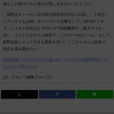
身もこの初ゴールに喜びを隠しきれなかったようだ。
南野は今シーズン公式戦15試合(676分)に出場し、 ４得点・
１アシストを記録。今シーズン大活躍をしているFWディオ
ゴ・ジョタが現在はヒザのケガで戦線離脱中（最大で２か
月）。そうしたなチーム状況下、このゴールはチーム、そして
南野自身にとって大きな意味を持つ。ここからさらに欲張り、
得点を積み重ねたい。
注目記事：マネもケイタも喜んだ！リバプール南野拓実がプレ
ミアリーグ初ゴール
[文：サカノワ編集グループ]