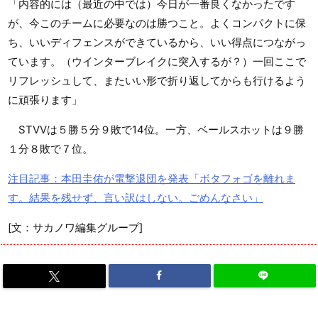
「内容的には（最近の中では）今日が一番良くなかったです
が、今このチームに必要なのは勝つこと。よくコンパクトに保
ち、いいディフェンスができているから、いい得点につながっ
ています。（ウインターブレイクに突入するが？）一回ここで
リフレッシュして、またいい形で折り返してからも行けるよう
に頑張ります」
STVVは５勝５分９敗で14位。一方、ベールスホットは９勝
１分８敗で７位。
注目記事：本田圭佑が電撃退団を発表「ボタフォゴを離れま
す。結果を残せず、言い訳はしない。ごめんなさい」
[文：サカノワ編集グループ]