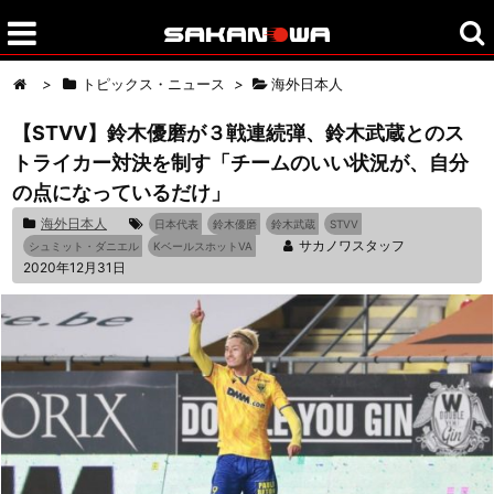
>
トピックス・ニュース
>
海外日本人
【STVV】鈴木優磨が３戦連続弾、鈴木武蔵とのス
トライカー対決を制す「チームのいい状況が、自分
の点になっているだけ」
海外日本人
日本代表
鈴木優磨
鈴木武蔵
STVV
サカノワスタッフ
シュミット・ダニエル
KベールスホットVA
2020年12月31日