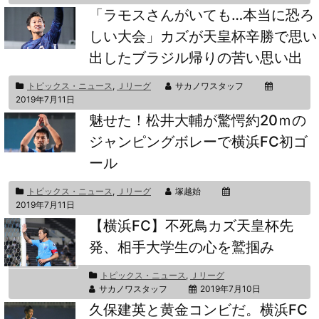
「ラモスさんがいても…本当に恐ろ
しい大会」カズが天皇杯辛勝で思い
出したブラジル帰りの苦い思い出
トピックス・ニュース
,
Ｊリーグ
サカノワスタッフ
2019年7月11日
魅せた！松井大輔が驚愕約20ｍの
ジャンピングボレーで横浜FC初ゴ
ール
トピックス・ニュース
,
Ｊリーグ
塚越始
2019年7月11日
【横浜FC】不死鳥カズ天皇杯先
発、相手大学生の心を鷲掴み
トピックス・ニュース
,
Ｊリーグ
サカノワスタッフ
2019年7月10日
久保建英と黄金コンビだ。横浜FC