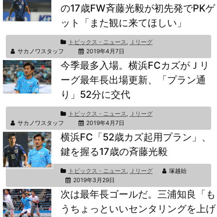
の17歳FW斉藤光毅が初先発でPKゲ
ット「また観に来てほしい」
トピックス・ニュース
,
Ｊリーグ
サカノワスタッフ
2019年4月7日
今季最多入場。横浜FCカズがＪリ
ーグ最年長出場更新、「プラン通
り」52分に交代
トピックス・ニュース
,
Ｊリーグ
サカノワスタッフ
2019年4月7日
横浜FC「52歳カズ起用プラン」、
鍵を握る17歳の斉藤光毅
トピックス・ニュース
,
Ｊリーグ
塚越始
2019年3月29日
次は最年長ゴールだ。三浦知良「も
うちょっといいセンタリングを上げ