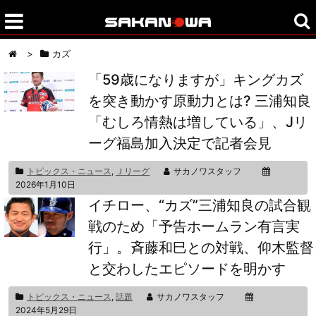
>
カズ
「59歳になりますが」キングカズ
を突き動かす原動力とは? 三浦知良
「むしろ情熱は増している」、Jリ
ーグ福島加入決定で記者会見
トピックス・ニュース
,
Ｊリーグ
サカノワスタッフ
2026年1月10日
イチロー、“カズ”三浦知良の試合観
戦のため「予告ホームラン有言実
行」。斉藤和巳との対戦、仰木監督
と交わしたエピソードを明かす
トピックス・ニュース
,
話題
サカノワスタッフ
2024年5月29日