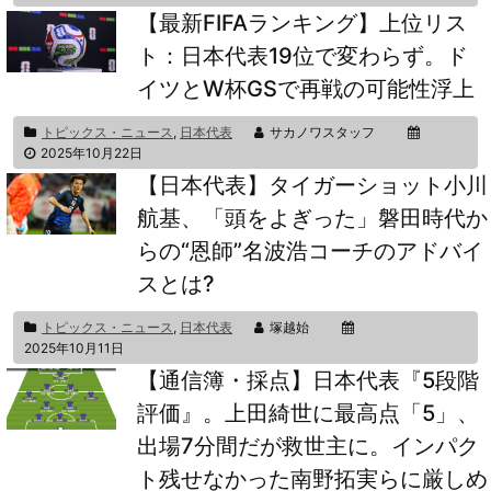
【最新FIFAランキング】上位リス
ト：日本代表19位で変わらず。ド
イツとW杯GSで再戦の可能性浮上
トピックス・ニュース
,
日本代表
サカノワスタッフ
2025年10月22日
【日本代表】タイガーショット小川
航基、「頭をよぎった」磐田時代か
らの“恩師”名波浩コーチのアドバイ
スとは?
トピックス・ニュース
,
日本代表
塚越始
2025年10月11日
【通信簿・採点】日本代表『5段階
評価』。上田綺世に最高点「5」、
出場7分間だが救世主に。インパク
ト残せなかった南野拓実らに厳しめ